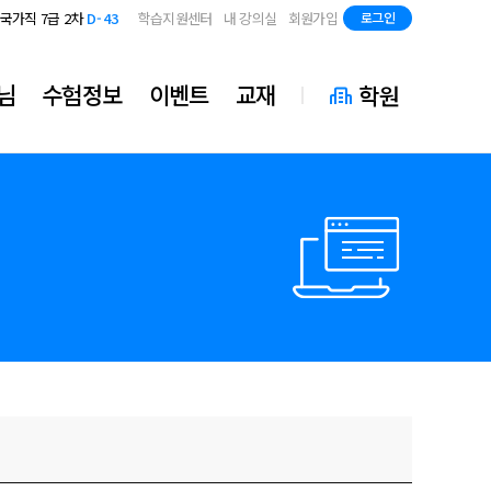
지방직 7급
D-85
국가직 7급 2차
D-43
학습지원센터
내 강의실
회원가입
로그인
지방직 7급
D-85
국가직 7급 2차
D-43
지방직 7급
D-85
님
수험정보
이벤트
교재
학원