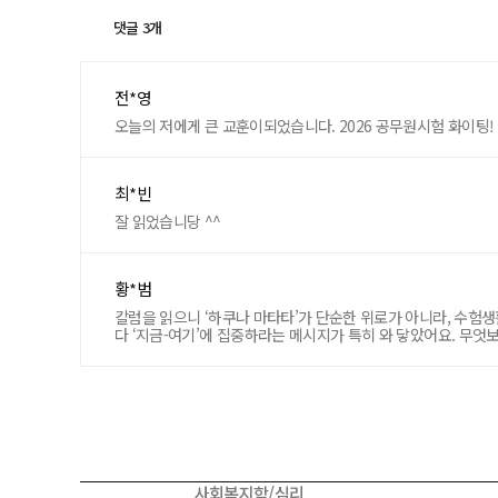
댓글 3개
전*영
오늘의 저에게 큰 교훈이되었습니다. 2026 공무원시험 화이
최*빈
잘 읽었습니당 ^^
황*범
칼럼을 읽으니 ‘하쿠나 마타타’가 단순한 위로가 아니라, 수
다 ‘지금-여기’에 집중하라는 메시지가 특히 와 닿았어요. 무
사회복지학/심리