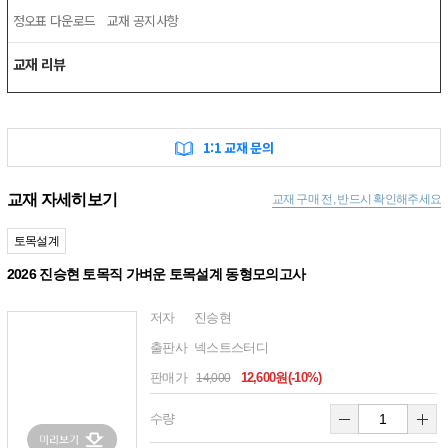
정오표 다운로드
교재 공지사항
교재 리뷰
1:1 교재 문의
교재 자세히보기
교재 구매 전, 반드시 확인해주세요
토목설계
2026 진승현 토목직 가벼운 토목설계 동형모의고사
저자
진승현
출판사
넥스트스터디
판매가
12,600원(-10%)
14,000
수량