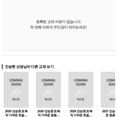
등록된 교재 리뷰가 없습니다.
첫 번째 리뷰의 주인공이 되어보세요!
진승현 선생님의 다른 교재 보기
 토목
2027 진승현 가벼
2027 진승현 가벼
2026 진승현 토목
2
토질역
운 응용역학
운 토목설계
직 가벼운 응용역
직