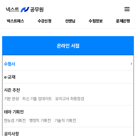
넥스트패스
수강신청
선생님
수험정보
문제은행
온라인 서점
수험서
e-교재
시즌 추천
기본 완성
최신 기출 업데이트
모의고사 최종점검
테마 기획전
한능검 기획전
행정직 기획전
기술직 기획전
공지사항