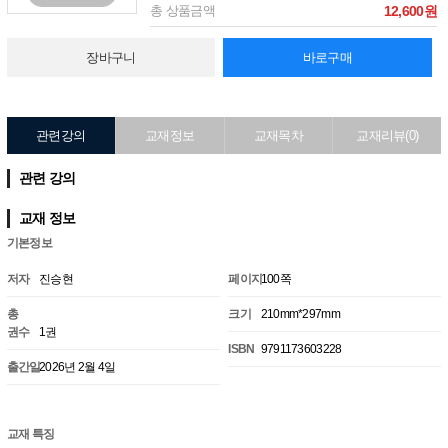
총 상품금액
12,600원
장바구니
바로구매
관련강의
교재정보
교재목차
교재리뷰(0)
관련 강의
교재 정보
기본정보
저자
진승현
페이지
100쪽
총
크기
210mm*297mm
권수
1권
ISBN
9791173603228
출간일
2026년 2월 4일
교재 특징