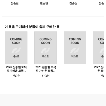
문제집
학 동형모의고사
진승현
진승현
진승현
이 책을 구매하신 분들이 함께 구매한 책
2027 진승현 가벼
2026 진승현 토목
2026 진승현 토목
운 토목설계
직 가벼운 토목설
직 가벼운 토목설
계 시행처별 기출
계 기출문제집
진승현
진승현
진승현
문제집