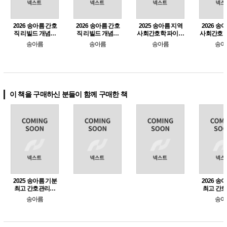
2026 송아름 간호
2026 송아름 간호
2025 송아름 지역
2026 송
직 리빌드 개념완
직 리빌드 개념완
사회간호학 파이널
사회간호학
성 지역사회간호학
성 간호관리학 (e-
모의고사 (e-교재만
법노트 (e
송아름
송아름
송아름
송아
교재만 구매가능)
구매가능)
용
이 책을 구매하신 분들이 함께 구매한 책
2025 송아름 기분
2026 송
최고 간호관리학
최고 간
기출문제집 (e-교재
기출문제집 
송아름
송아
만 구매가능)
만 구매