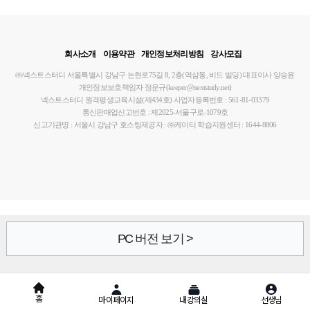
회사소개
이용약관
개인정보처리방침
강사모집
㈜넥스트스터디
서울특별시 강남구 논현로75길 8, 2층(역삼동, 비드 빌딩)
대표이사 양승윤
개인정보보호책임자 정운규(keeper@nextstudy.net)
넥스트스터디 원격평생교육시설(제434호)
사업자등록번호 : 561-81-03379
통신판매업신고번호 : 제2025-서울구로-1079호
신고기관명 : 서울시 강남구
호스팅제공자 : ㈜케이티
학습지원센터 : 1644-8806
PC 버전 보기 >
홈
마이페이지
내강의실
선생님