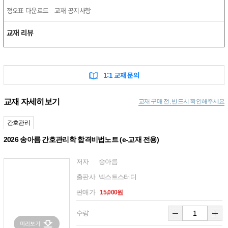
정오표 다운로드
교재 공지사항
교재 리뷰
1:1 교재 문의
교재 자세히보기
교재 구매 전, 반드시 확인해주세요
간호관리
2026 송아름 간호관리학 합격비법노트 (e-교재 전용)
저자
송아름
출판사
넥스트스터디
판매가
15,000원
수량