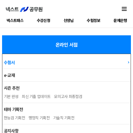
넥스트패스
수강신청
선생님
수험정보
문제은행
온라인 서점
수험서
e-교재
시즌 추천
기본 완성
최신 기출 업데이트
모의고사 최종점검
테마 기획전
한능검 기획전
행정직 기획전
기술직 기획전
공지사항