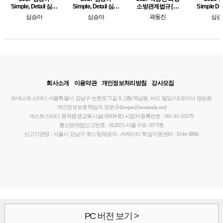
Simple, Detail 심테
Simple, Detail 심테
소방관계법규 [제
Simple De
일 소방관계법규 2
일 소방관계법규 1
10판]
관계법규 
심승아
심승아
곽동진
심승
봉사 심승
모의
회사소개
이용약관
개인정보처리방침
강사모집
㈜넥스트스터디
서울특별시 강남구 논현로75길 8, 2층(역삼동, 비드 빌딩)
대표이사 양승윤
개인정보보호책임자 정운규(keeper@nextstudy.net)
넥스트스터디 원격평생교육시설(제434호)
사업자등록번호 : 561-81-03379
통신판매업신고번호 : 제2025-서울구로-1079호
신고기관명 : 서울시 강남구
호스팅제공자 : ㈜케이티
학습지원센터 : 1644-8806
PC 버전 보기 >