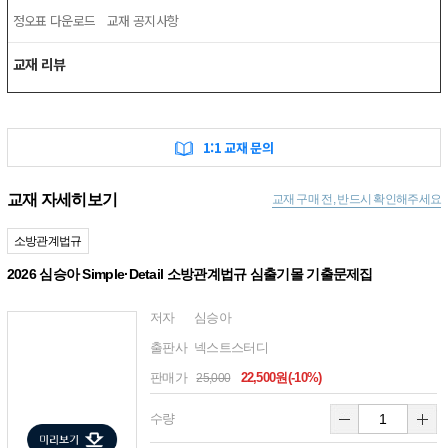
정오표 다운로드
교재 공지사항
교재 리뷰
1:1 교재 문의
교재 자세히보기
교재 구매 전, 반드시 확인해주세요
소방관계법규
2026 심승아 Simple·Detail 소방관계법규 심출기몰 기출문제집
저자
심승아
출판사
넥스트스터디
판매가
22,500원(-10%)
25,000
수량