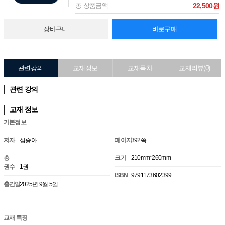
총 상품금액
22,500원
장바구니
바로구매
관련강의
교재정보
교재목차
교재리뷰(0)
관련 강의
교재 정보
기본정보
저자
심승아
페이지
392쪽
총
크기
210mm*260mm
권수
1권
ISBN
9791173602399
출간일
2025년 9월 5일
교재 특징