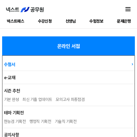
넥스트패스
수강신청
선생님
수험정보
문제은행
온라인 서점
수험서
e-교재
시즌 추천
기본 완성
최신 기출 업데이트
모의고사 최종점검
테마 기획전
한능검 기획전
행정직 기획전
기술직 기획전
공지사항