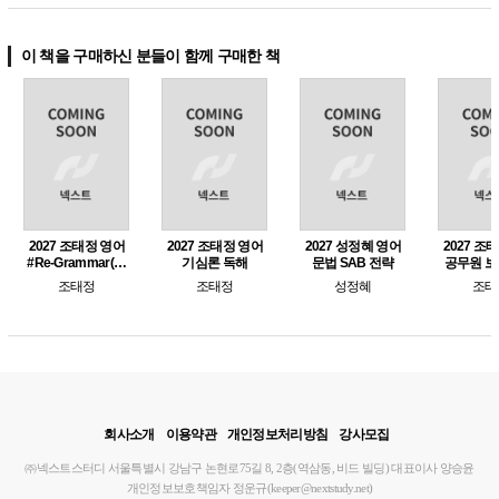
이 책을 구매하신 분들이 함께 구매한 책
2027 조태정 영어
2027 조태정 영어
2027 성정혜 영어
2027 조
#Re-Grammar(리
기심론 독해
문법 SAB 전략
공무원 보
그래머) 합격문법
조태정
조태정
성정혜
조태
125
회사소개
이용약관
개인정보처리방침
강사모집
㈜넥스트스터디
서울특별시 강남구 논현로75길 8, 2층(역삼동, 비드 빌딩)
대표이사 양승윤
개인정보보호책임자 정운규(keeper@nextstudy.net)