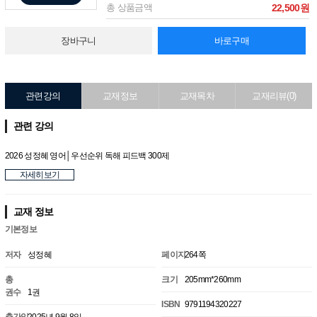
총 상품금액
22,500원
장바구니
바로구매
관련강의
교재정보
교재목차
교재리뷰(0)
관련 강의
2026 성정혜 영어│우선순위 독해 피드백 300제
자세히보기
교재 정보
기본정보
저자
성정혜
페이지
264쪽
총
크기
205mm*260mm
권수
1권
ISBN
9791194320227
출간일
2025년 9월 8일