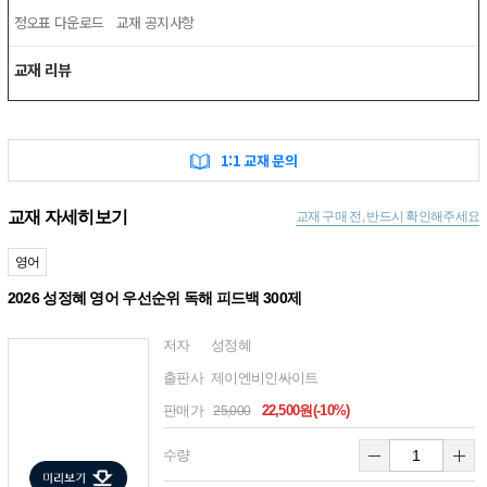
정오표 다운로드
교재 공지사항
교재 리뷰
1:1 교재 문의
교재 자세히보기
교재 구매 전, 반드시 확인해주세요
영어
2026 성정혜 영어 우선순위 독해 피드백 300제
저자
성정혜
출판사
제이엔비인싸이트
판매가
22,500원(-10%)
25,000
수량