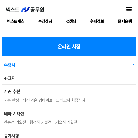
넥스트패스
수강신청
선생님
수험정보
문제은행
온라인 서점
수험서
e-교재
시즌 추천
기본 완성
최신 기출 업데이트
모의고사 최종점검
테마 기획전
한능검 기획전
행정직 기획전
기술직 기획전
공지사항