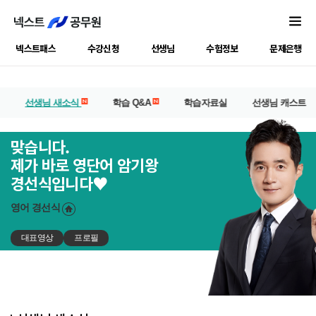
넥스트패스
수강신청
선생님
수험정보
문제은행
선생님 새소식
학습 Q&A
학습자료실
선생님 캐스트
맞습니다.
제가 바로 영단어 암기왕
경선식입니다♥
영어
경선식
대표영상
프로필