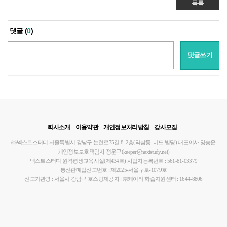
목록
댓글 (
0
)
댓글쓰기
회사소개
이용약관
개인정보처리방침
강사모집
㈜넥스트스터디
서울특별시 강남구 논현로75길 8, 2층(역삼동, 비드 빌딩)
대표이사 양승윤
개인정보보호책임자 정운규(keeper@nextstudy.net)
넥스트스터디 원격평생교육시설(제434호)
사업자등록번호 : 561-81-03379
통신판매업신고번호 : 제2025-서울구로-1079호
신고기관명 : 서울시 강남구
호스팅제공자 : ㈜케이티
학습지원센터 : 1644-8806