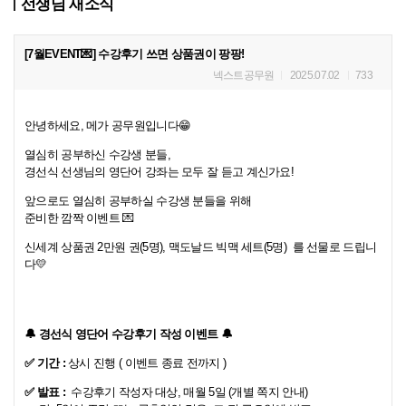
선생님 새소식
[7월EVENT💌] 수강후기 쓰면 상품권이 팡팡!
넥스트공무원
2025.07.02
733
안녕하세요, 메가 공무원입니다😁
열심히 공부하신 수강생 분들,
경선식 선생님의 영단어 강좌는 모두 잘 듣고 계신가요!
앞으로도 열심히 공부하실 수강생 분들을 위해
준비한 깜짝 이벤트 💌
신세계 상품권 2만원 권(5명), 맥도날드 빅맥 세트(5명) 를 선물로 드립니
다💛
🔔 경선식 영단어 수강후기 작성 이벤트 🔔
✅ 기간 :
상시 진행 ( 이벤트 종료 전까지 )
✅ 발표 :
수강후기 작성자 대상, 매월 5일 (개별 쪽지 안내)