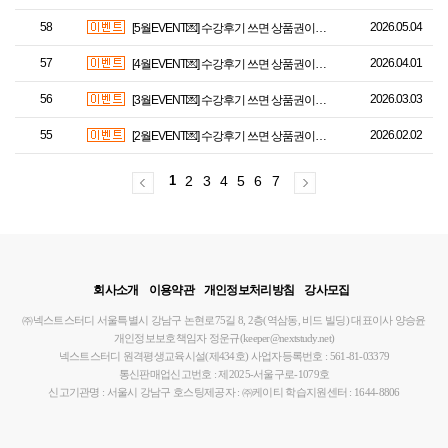
58
2026.05.04
[5월EVENT💌] 수강후기 쓰면 상품권이 팡팡!
57
2026.04.01
[4월EVENT💌] 수강후기 쓰면 상품권이 팡팡!
56
2026.03.03
[3월EVENT💌] 수강후기 쓰면 상품권이 팡팡!
55
2026.02.02
[2월EVENT💌] 수강후기 쓰면 상품권이 팡팡!
1
2
3
4
5
6
7
회사소개
이용약관
개인정보처리방침
강사모집
㈜넥스트스터디
서울특별시 강남구 논현로75길 8, 2층(역삼동, 비드 빌딩)
대표이사 양승윤
개인정보보호책임자 정운규(keeper@nextstudy.net)
넥스트스터디 원격평생교육시설(제434호)
사업자등록번호 : 561-81-03379
통신판매업신고번호 : 제2025-서울구로-1079호
신고기관명 : 서울시 강남구
호스팅제공자 : ㈜케이티
학습지원센터 : 1644-8806