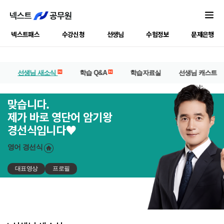
넥스트패스
수강신청
선생님
수험정보
문제은행
선생님 새소식
학습 Q&A
학습자료실
선생님 캐스트
맞습니다.
제가 바로 영단어 암기왕
경선식입니다♥
영어
경선식
대표영상
프로필