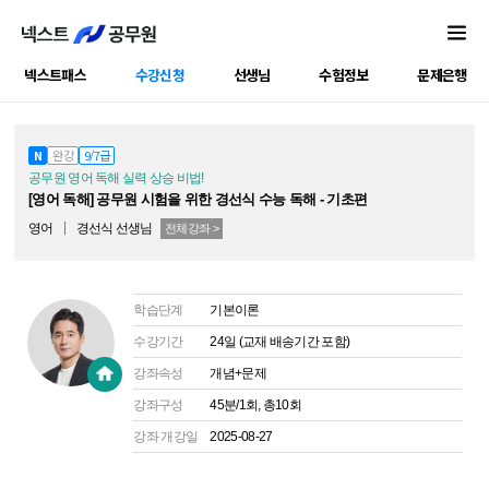
넥스트패스
수강신청
선생님
수험정보
문제은행
공캠강좌
N
완강
9/7급
공무원 영어 독해 실력 상승 비법!
[영어 독해] 공무원 시험을 위한 경선식 수능 독해 - 기초편
영어
경선식
선생님
전체강좌 >
학습단계
기본이론
수강기간
24일 (교재 배송기간 포함)
강좌속성
개념+문제
강좌구성
45분/1회, 총10회
강좌 개강일
2025-08-27