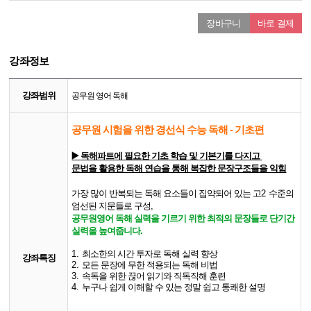
장바구니
바로 결제
강좌정보
강좌범위
공무원 영어 독해
공무원 시험을 위한 경선식 수능 독해 - 기초편
▶️
독해파트에 필요한 기초 학습 및 기본기를 다지고
문법을 활용한 독해 연습을 통해 복잡한 문장구조들을 익힘
​가장 많이 반복되는 독해 요소들이
집약되어 있는 고
2
수준의
엄선된 지문들로 구성
,
공무원영어 독해 실력을 기르기 위한 최적의 문장들로 단기간
실력을 높여줍니다
.
1.
최소한의 시간 투자로 독해 실력 향상
강좌특징
2.
모든 문장에 무한 적용되는 독해 비법
3.
속독을 위한 끊어 읽기와 직독직해 훈련
4.
누구나 쉽게 이해할 수 있는 정말 쉽고 통쾌한 설명