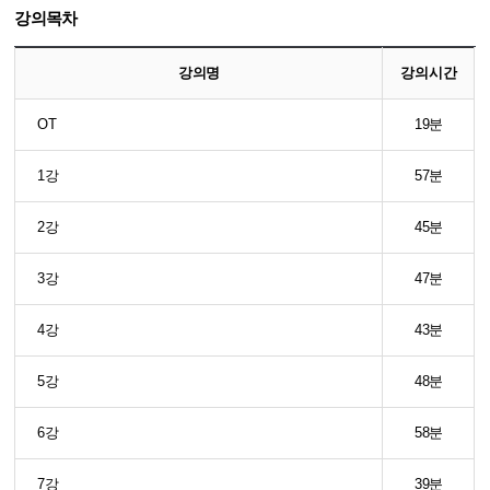
강의목차
강의명
강의시간
OT
19분
1강
57분
2강
45분
3강
47분
4강
43분
5강
48분
6강
58분
7강
39분