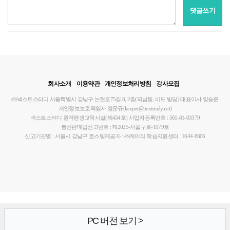
댓글쓰기
회사소개
이용약관
개인정보처리방침
강사모집
㈜넥스트스터디
서울특별시 강남구 논현로75길 8, 2층(역삼동, 비드 빌딩)
대표이사 양승윤
개인정보보호책임자 정운규(keeper@nextstudy.net)
넥스트스터디 원격평생교육시설(제434호)
사업자등록번호 : 561-81-03379
통신판매업신고번호 : 제2025-서울구로-1079호
신고기관명 : 서울시 강남구
호스팅제공자 : ㈜케이티
학습지원센터 : 1644-8806
PC 버전 보기 >