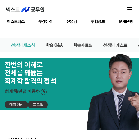
넥스트패스
수강신청
선생님
수험정보
문제은행
선생님 새소식
학습 Q&A
학습자료실
선생님 캐스트
한번의 이해로
전체를 꿰뚫는
회계학 합격의 정석
회계학/면접
이종하
대표영상
프로필