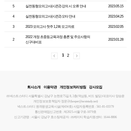
5
실전동형모의고사(시즌2) 강의 시 오류 안내
2023.05.15
4
실전동형모의고사(시즌2) 오타 안내
2023.04.25
3
2023 모의고사 첫주 1,2회 모고자료
2023.02.05
2022 개정 초중등교육과정 총론 및 주요사항의
2
2023.01.28
신구대비표
1
2
회사소개
이용약관
개인정보처리방침
강사모집
㈜넥스트스터디
서울특별시 강남구 논현로75길 8, 2층(역삼동, 비드 빌딩)
대표이사 양승윤
개인정보보호책임자 정운규(keeper@nextstudy.net)
넥스트스터디 원격평생교육시설(제434호)
사업자등록번호 : 561-81-03379
통신판매업신고번호 : 제2025-서울구로-1079호
신고기관명 : 서울시 강남구
호스팅제공자 : ㈜케이티
학습지원센터 : 1644-8806