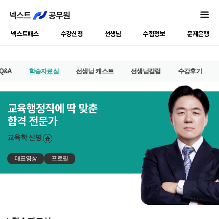
넥스트패스
수강신청
선생님
수험정보
문제은행
Q&A
학습자료실
선생님 캐스트
선생님칼럼
수강후기
교육행정직에 딱 맞춘
합격 전문가
교육학
신명
대표영상
프로필