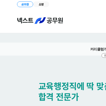
공무원
소방
커리큘럼
완
교육행정직에 딱 맞
합격 전문가