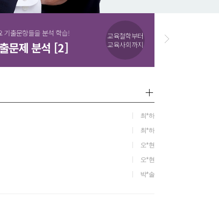
요 기출문항들을 분석 학습!
교육학 개념의 막
교육철학부터
출문제 분석 [2]
2027 신명
교육사회까지
최*하
최*하
오*현
오*현
박*솔