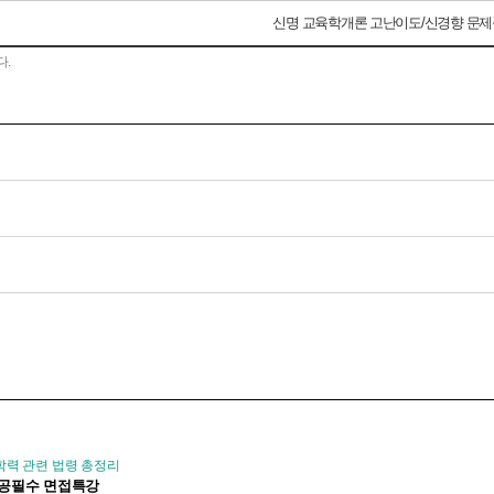
신명 교육학개론 고난이도/신경향 문
다.
학력 관련 법령 총정리
 전공필수 면접특강