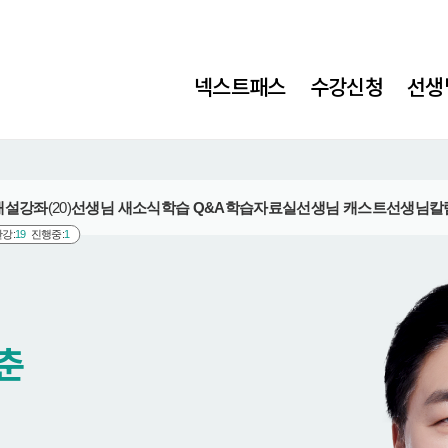
넥스트패스
수강신청
선생
개설강좌
(20)
선생님 새소식
학습 Q&A
학습자료실
선생님 캐스트
선생님칼
강:
19
진행중:
1
춘