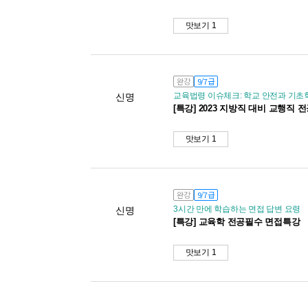
맛보기 1
완강
9/7급
교육법령 이슈체크: 학교 안전과 기초
신명
[특강] 2023 지방직 대비 교행직
맛보기 1
완강
9/7급
3시간 만에 학습하는 면접 답변 요령
신명
[특강] 교육학 전공필수 면접특강
맛보기 1