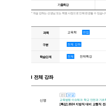
기출특강
* 개설 강좌는 선생님 또는 학원 사정으로 인해 변경될 수 있습니
교육학
면접
과목
전체 강좌
구분
전체
전략특강
학습단계
전체 강좌
완강
9/7급
교육법령 이슈체크: 학교 안전과 기초
신명
[특강] 2024 지방직 대비 교행직