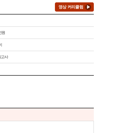
영상 커리큘럼
인원
이
의고사
검