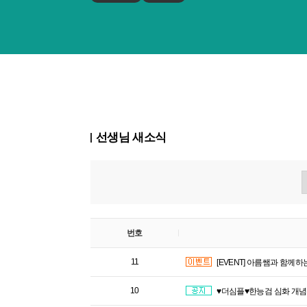
선생님 새소식
번호
11
[EVENT] 아름쌤과 함께하
10
♥더심플♥한능검 심화 개념