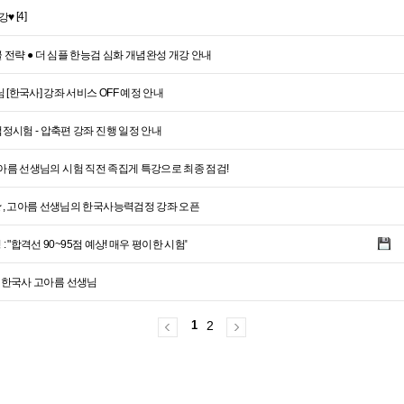
[4]
완강♥
 전략 ● 더 심플 한능검 심화 개념완성 개강 안내
 [한국사] 강좌 서비스 OFF 예정 안내
정시험 - 압축편 강좌 진행 일정 안내
능검 고아름 선생님의 시험 직전 족집게 특강으로 최종 점검!
★, 고아름 선생님의 한국사능력검정 강좌 오픈
 : "합격선 90~95점 예상! 매우 평이한 시험"
9급: 한국사 고아름 선생님
1
2