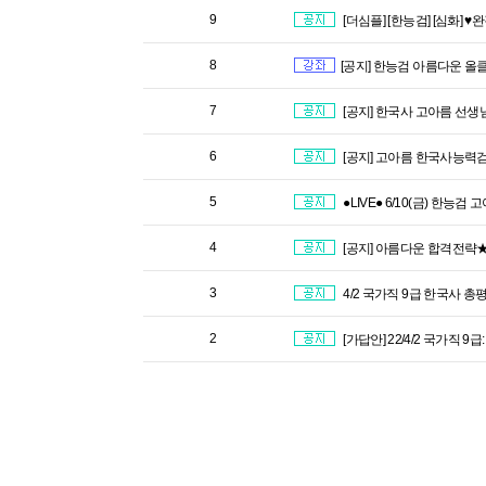
9
[더심플] [한능검] [심화] ♥
8
[공지] 한능검 아름다운 올클
7
[공지] 한국사 고아름 선생님
6
[공지] 고아름 한국사능력검
5
●LIVE● 6/10(금) 한
4
[공지] 아름다운 합격전략
3
4/2 국가직 9급 한국사 총평
2
[가답안] 22/4/2 국가직 