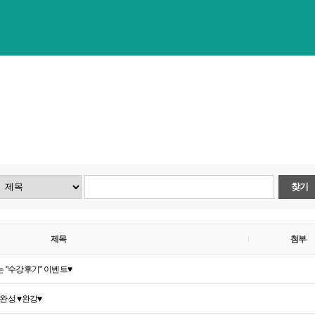
찾기
제목
첨부
는 "수강후기" 이벤트♥
완성 ♥완강♥