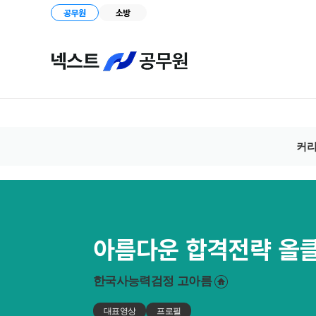
공무원
소방
커
아름다운 합격전략 올
한국사능력검정
고아름
대표영상
프로필