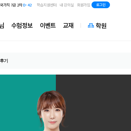
지방직 7급
D-84
국가직 7급 2차
D-42
학습지원센터
내 강의실
회원가입
로그인
지방직 7급
D-84
국가직 7급 2차
D-42
지방직 7급
D-84
님
수험정보
이벤트
교재
학원
후기