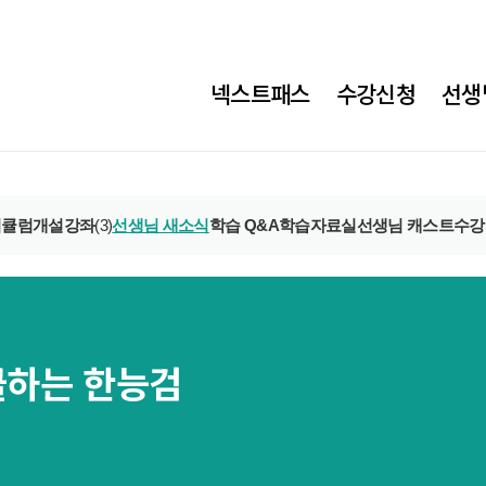
넥스트패스
수강신청
선생
리큘럼
개설강좌
(3)
선생님 새소식
학습 Q&A
학습자료실
선생님 캐스트
수강
클하는 한능검