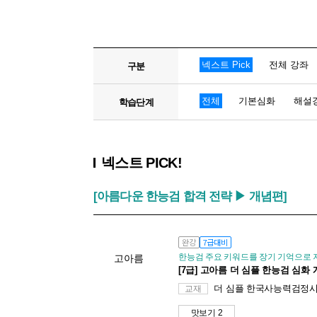
넥스트 Pick
전체 강좌
구분
전체
기본심화
해설
학습단계
넥스트 PICK!
[아름다운 한능검 합격 전략 ▶ 개념편]
완강
7급대비
한능검 주요 키워드를 장기 기억으로
고아름
[7급] 고아름 더 심플 한능검 심화
더 심플 한국사능력검정시험 
교재
맛보기 2