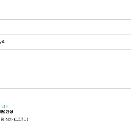
강의
 저장☆
 개념완성
심화 (1,2,3급)