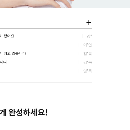
이 됐어요
강*
이*인
이 되고 있습니다
김*옥
십니다
김*옥
양*록