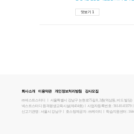
맛보기 1
회사소개
이용약관
개인정보처리방침
강사모집
㈜넥스트스터디
ㅣ
서울특별시 강남구 논현로75길 8, 2층(역삼동, 비드 빌딩)
넥스트스터디 원격평생교육시설(제434호)
ㅣ
사업자등록번호 : 561-81-03379
신고기관명 : 서울시 강남구
ㅣ
호스팅제공자 : ㈜케이티
ㅣ
학습지원센터 : 1644