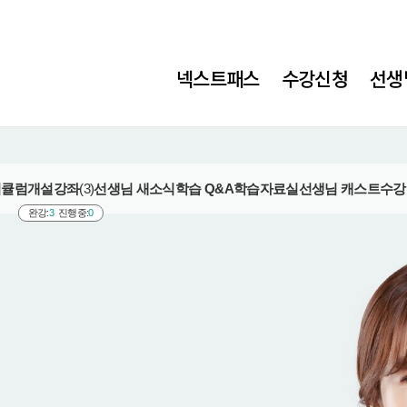
넥스트패스
수강신청
선생
리큘럼
개설강좌
(3)
선생님 새소식
학습 Q&A
학습자료실
선생님 캐스트
수강
완강:
3
진행중:
0