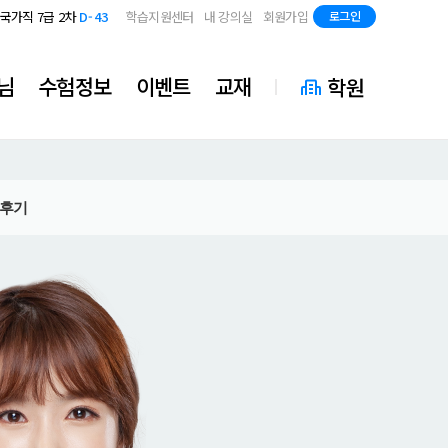
지방직 7급
D-85
국가직 7급 2차
D-43
학습지원센터
내 강의실
회원가입
로그인
지방직 7급
D-85
국가직 7급 2차
D-43
지방직 7급
D-85
님
수험정보
이벤트
교재
학원
후기