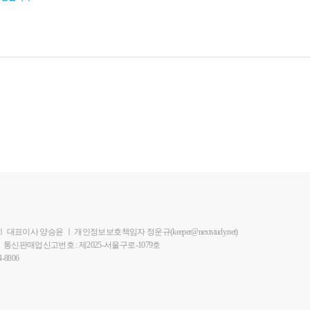
ㅣ
대표이사 양승윤
ㅣ
개인정보보호책임자 정운규(keeper@nextstudy.net)
ㅣ
통신판매업신고번호 : 제2025-서울구로-1079호
-8806