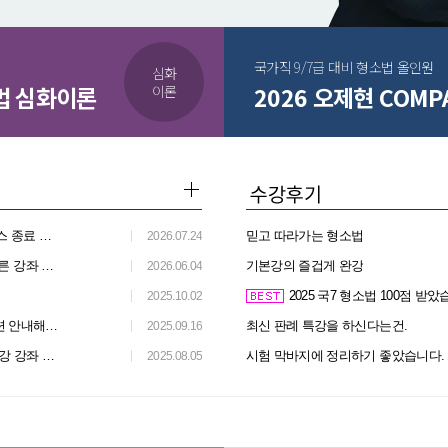
국가직 9/7급 대비 형소법 올인원
심화
소법 심화이론
2026 오제현 COM
이론
1까지 연장)
믿고 따라가는 형소법
2026.07.24
수강 안내
기본강의 즐겁게 완강
2026.06.04
2025 국7 형소법 100점 받
2025.10.02
(월) 개강 예정)
최신 판례 특강을 하신다는건.
2025.09.16
 드립니다.
시험 막바지에 정리하기 좋았습니다.
2025.08.05