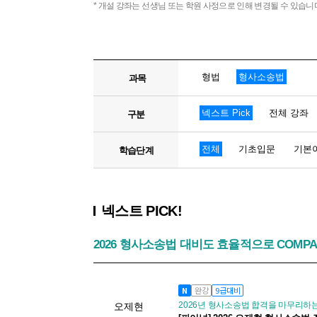
* 개설 강좌는 선생님 또는 학원 사정으로 인해 변경될 수 있습니
형법
형사소송법
과목
넥스트 Pick
전체 강좌
구분
전체
기초입문
기본
학습단계
넥스트 PICK!
2026 형사소송법 대비도 효율적으로 COMP
N
완강
9급대비
2026년 형사소송법 합격을 마무리하
오제현