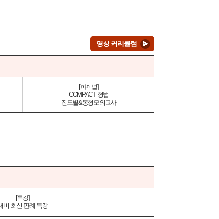
영상 커리큘럼
[파이널]
COMPACT 형법
진도별&동형모의고사
[특강]
대비 최신 판례 특강