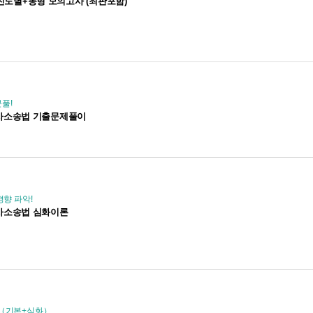
 진도별+동형 모의고사 (최판포함)
풀!
T 형사소송법 기출문제풀이
경향 파악!
 형사소송법 심화이론
원（기본+심화）