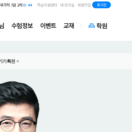
지방직 7급
D-86
국가직 7급 2차
D-44
학습지원센터
내 강의실
회원가입
로그인
지방직 7급
D-86
국가직 7급 2차
D-44
지방직 7급
D-86
님
수험정보
이벤트
교재
학원
기
기획전