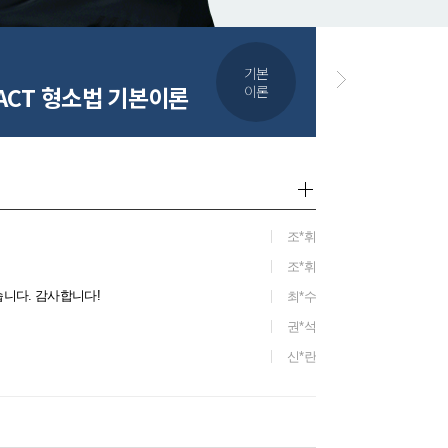
기본
PACT 형소법 기본이론
이론
조*휘
조*휘
았습니다. 감사합니다!
최*수
권*석
신*란