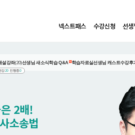
넥스트패스
수강신청
선생
개설강좌
(20)
선생님 새소식
학습 Q&A
학습자료실
선생님 캐스트
수강후
완강:
20
진행중:
0
은 2배!
형사소송법