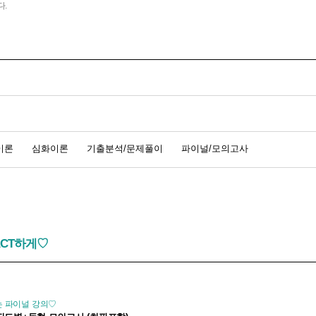
다.
이론
심화이론
기출분석/문제풀이
파이널/모의고사
ACT하게♡
는 파이널 강의♡