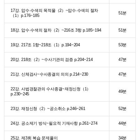
17강. 압수·수색의 목적물（2）~압수·수색의 절차
51분
（1）p.176~185
18강. 압수·수색의 절차（2）~216조 3항 p.185~194
51분
19강. 217조 1항~218조（1）p.194~204
53분
20강. 218조（2）~수사기관의 검증 p.204~214
47분
21강. 신체검사~수사종결의 의의 p.214~230
47분
22강. 사법경찰관의 수사종결~재정신청（1）
49분
p.230~245
23강. 재정신청（2）~공소취소 p.246~261
52분
24강. 공소제기 방식~필요적 기재사항 p.261~274
44분
25강. 제3회 복습 문제풀이
34분