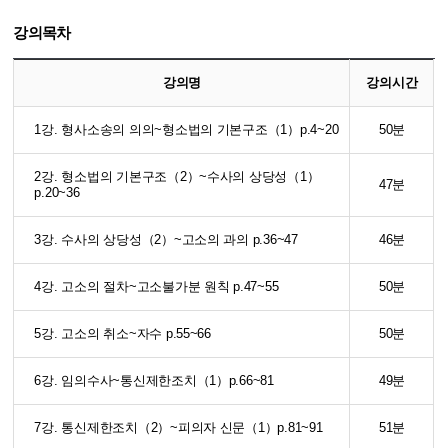
강의목차
강의명
강의시간
1강. 형사소송의 의의~형소법의 기본구조（1）p.4~20
50분
2강. 형소법의 기본구조（2）~수사의 상당성（1）
47분
p.20~36
3강. 수사의 상당성（2）~고소의 과의 p.36~47
46분
4강. 고소의 절차~고소불가분 원칙 p.47~55
50분
5강. 고소의 취소~자수 p.55~66
50분
6강. 임의수사~통신제한조치（1）p.66~81
49분
7강. 통신제한조치（2）~피의자 신문（1）p.81~91
51분