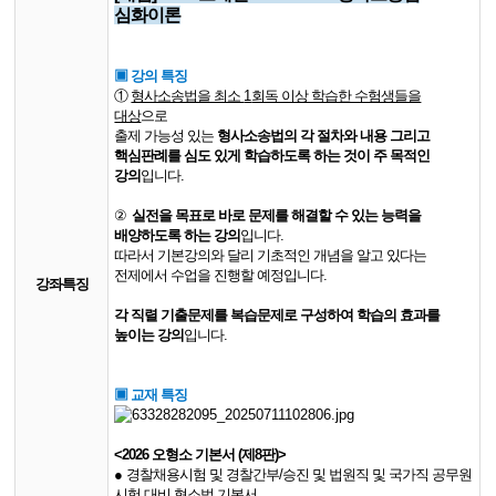
심화이론
▣ 강의 특징
①
형사소송법을 최소
1
회독 이상 학습한 수험생들을
대상
으로
출제 가능성 있는
형사소송법의 각 절차와 내용 그리고
핵심판례를 심도 있게 학습
하도록 하는 것이 주 목적인
강의
입니다
.
②
실전을 목표로 바로 문제를 해결할 수 있는 능력을
배양하도록 하는 강의
입니다
.
따라서 기본강의와 달리 기초적인 개념을 알고 있다는
전제에서 수업을 진행할 예정입니다
.
강좌특징
각 직렬 기출문제를 복습문제로 구성하여 학습의 효과를
높이는 강의
입니다
.
▣ 교재 특징
<2026 오형소 기본서 (제8판)>
●
경찰채용시험 및 경찰간부/승진 및 법원직 및 국가직 공무원
시험 대비 형소법 기본서