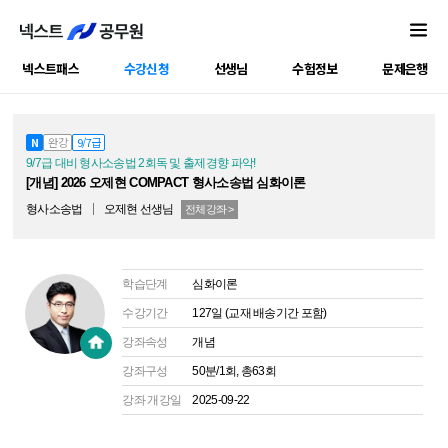
넥스트패스
수강신청
선생님
수험정보
문제은행
공캠강좌
N
완강
9/7급
9/7급 대비 형사소송법 2회독 및 출제경향 파악!
[개념] 2026 오제현 COMPACT 형사소송법 심화이론
형사소송법
오제현
선생님
전체강좌 >
학습단계
심화이론
수강기간
127일 (교재 배송기간 포함)
강좌속성
개념
강좌구성
50분/1회, 총63회
강좌 개강일
2025-09-22