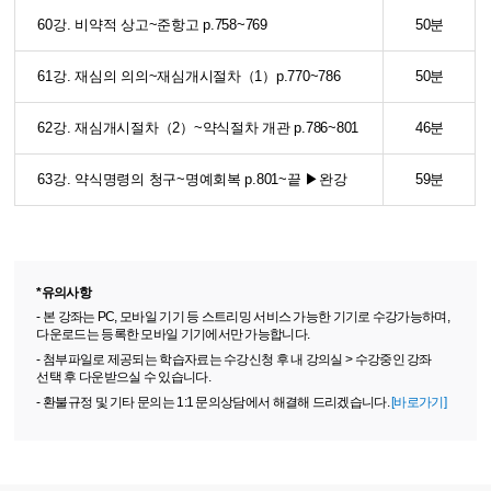
60강. 비약적 상고~준항고 p.758~769
50분
61강. 재심의 의의~재심개시절차（1）p.770~786
50분
62강. 재심개시절차（2）~약식절차 개관 p.786~801
46분
63강. 약식명령의 청구~명예회복 p.801~끝 ▶완강
59분
*유의사항
- 본 강좌는 PC, 모바일 기기 등 스트리밍 서비스 가능한 기기로 수강가능하며,
다운로드는 등록한 모바일 기기에서만 가능합니다.
- 첨부파일로 제공되는 학습자료는 수강신청 후 내 강의실 > 수강중인 강좌
선택 후 다운받으실 수 있습니다.
- 환불규정 및 기타 문의는 1:1 문의상담에서 해결해 드리겠습니다.
[바로가기]