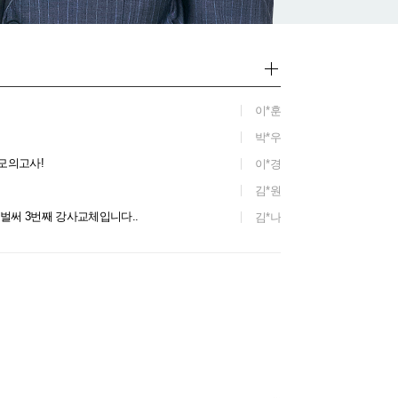
이*훈
박*우
모의고사!
이*경
김*원
 벌써 3번째 강사교체입니다..
김*나