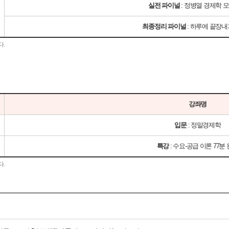
실전 파이널
: 정병열 경제학 
최종정리 파이널
: 하루에 끝장내
다.
강좌명
입문
: 정말경제학
특강
: 수요-공급 이론 77분
다.