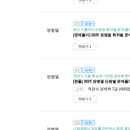
맛보기 1
완강
7급대비
최신 기출까지 반영된 회차별 문제 풀
정병열
[문제풀이] 2025 정병열 회차별 
맛보기 1
완강
7급대비
객관식 시험 특성에 기반한 경제학 문
정병열
[문풀] 2025 정병열 단원별 문제풀
객관식 경제학 7급 (제8판
교재
맛보기 1
완강
7급대비
시험장에서 정오를 판단하는 최종 결정 트
정병열