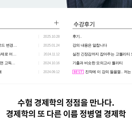
후기..
2025.10.28
변경 안내
강의 내용은 알찹니다
2025.01.24
 않은 시험
실전 긴장감까지 잡아주는 고퀄리티 
2024.11.12
 있는 시험
기출과 비슷한 모의고사 퀄리티
2024.10.16
내
진작에 이 강의 들을껄.. 저는
2024.09.12