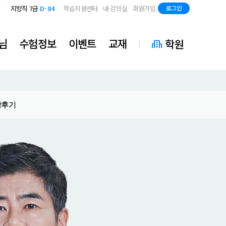
국가직 7급 2차
D-42
지방직 7급
D-84
학습지원센터
내 강의실
회원가입
로그인
국가직 7급 2차
D-42
지방직 7급
D-84
님
수험정보
이벤트
교재
학원
강후기