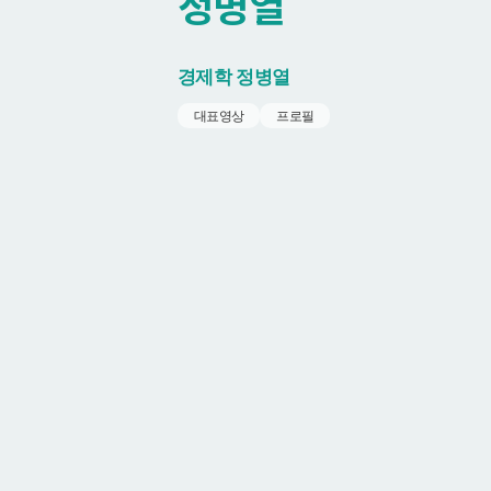
정병열
경제학
정병열
대표영상
프로필