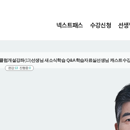
넥스트패스
수강신청
선생
큘럼
개설강좌
(13)
선생님 새소식
학습 Q&A
학습자료실
선생님 캐스트
수
완강:
13
진행중:
0