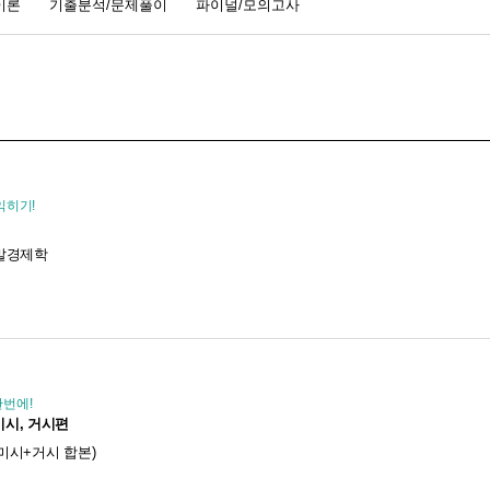
이론
기출분석/문제풀이
파이널/모의고사
익히기!
말경제학
한번에!
 미시, 거시편
(미시+거시 합본)