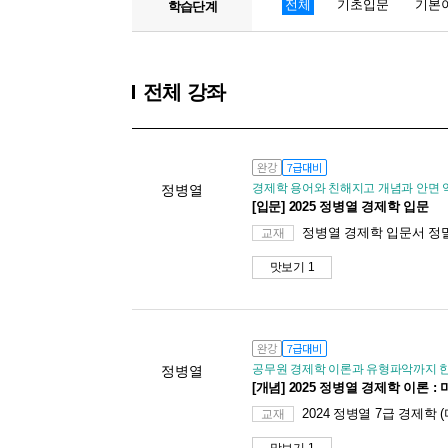
전체
기초입문
기본
학습단계
전체 강좌
완강
7급대비
경제학 용어와 친해지고 개념과 안면 
정병열
[입문] 2025 정병열 경제학 입문
정병열 경제학 입문서 정
교재
맛보기 1
완강
7급대비
공무원 경제학 이론과 유형파악까지 
정병열
[개념] 2025 정병열 경제학 이론 :
2024 정병열 7급 경제학 
교재