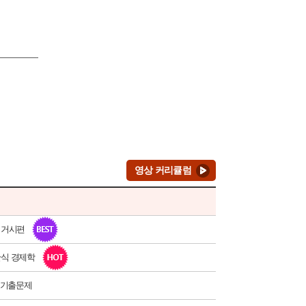
영상 커리큘럼
, 거시편
관식 경제학
 기출문제