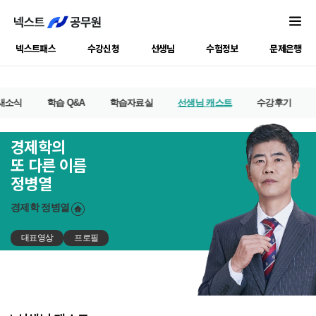
넥스트패스
수강신청
선생님
수험정보
문제은행
새소식
학습 Q&A
학습자료실
선생님 캐스트
수강후기
경제학의
또 다른 이름
정병열
경제학
정병열
대표영상
프로필