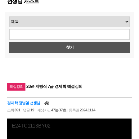
선생님 캐스트
찾기
2024 지방직 7급 경제학 해설강의
해설강의
경제학 정병열 선생님
조회
891
| 댓글
19
| 재생시간
47분 37초
| 등록일
2024.11.14