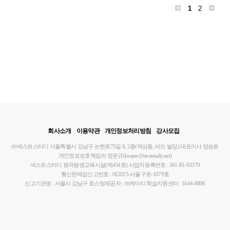
1
2
회사소개
이용약관
개인정보처리방침
강사모집
㈜넥스트스터디
서울특별시 강남구 논현로75길 8, 2층(역삼동, 비드 빌딩)
대표이사 양승윤
개인정보보호책임자 정운규(keeper@nextstudy.net)
넥스트스터디 원격평생교육시설(제434호)
사업자등록번호 : 561-81-03379
통신판매업신고번호 : 제2025-서울구로-1079호
신고기관명 : 서울시 강남구
호스팅제공자 : ㈜케이티
학습지원센터 : 1644-8806