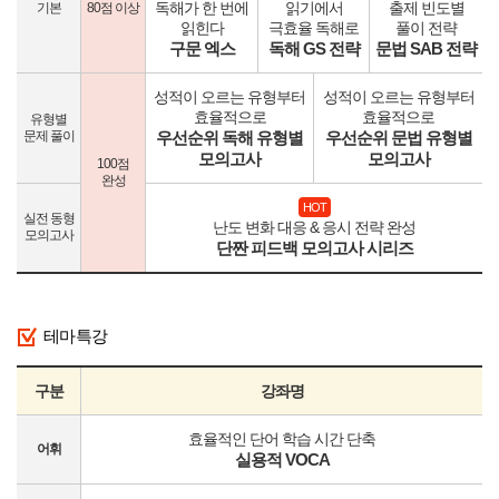
독해가 한 번에
읽기에서
출제 빈도별
기본
80점 이상
읽힌다
극효율 독해로
풀이 전략
구문 엑스
독해 GS 전략
문법 SAB 전략
성적이 오르는 유형부터
성적이 오르는 유형부터
효율적으로
효율적으로
유형별
문제 풀이
우선순위 독해 유형별
우선순위 문법 유형별
모의고사
모의고사
100점
완성
HOT
실전 동형
난도 변화 대응 & 응시 전략 완성
모의고사
단짠 피드백 모의고사 시리즈
테마특강
구분
강좌명
효율적인 단어 학습 시간 단축
어휘
실용적 VOCA