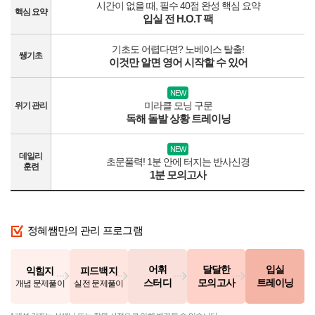
시간이 없을 때, 필수 40점 완성 핵심 요약
핵심 요약
입실 전 H.O.T 팩
기초도 어렵다면? 노베이스 탈출!
쌩기초
이것만 알면 영어 시작할 수 있어
NEW
미라클 모닝 구문
위기 관리
독해 돌발 상황 트레이닝
NEW
데일리
초문풀력! 1분 안에 터지는 반사신경
훈련
1분 모의고사
정혜쌤만의 관리 프로그램
어휘
달달한
입실
익힘지
피드백지
스터디
모의고사
트레이닝
개념 문제풀이
실전 문제풀이