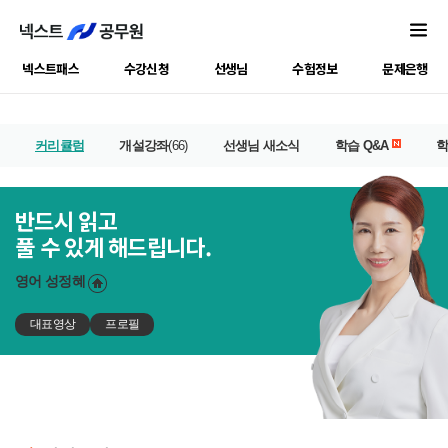
넥스트패스
수강신청
선생님
수험정보
문제은행
커리큘럼
개설강좌
(66)
선생님 새소식
학습 Q&A
반드시 읽고
풀 수 있게 해드립니다.
영어
성정혜
대표영상
프로필