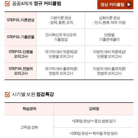
꼼꼼&체계
정규 커리큘럼
영상 커리큘럼
기본이론 완성
심화이론 완성
STEP 01. 이론완성
- 정책, 총론, 조직
- 인사, 환류, 재무, 지방
인사혁신처 우선순위
단원별
STEP 02. 기출문풀
기출점검
기출문제풀이
STEP 03. 단원별
국가직 대비 적중예감!
지방직 대비 적중예감!
모의고사
단원별 모의고사
단원별 모의고사
STEP 04. 전범위
국가직 대비 출제적중!
지방직 대비 출제적중!
모의고사
전범위 모의고사
전범위 모의고사
시기별 보완
점검특강
학습영역
강좌명
<100점 완성+> 중요 법령 암기
고득점 강화
<100점 완성+> 학자별 주장 정리