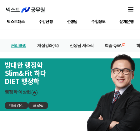
넥스트패스
수강신청
선생님
수험정보
문제은행
커리큘럼
개설강좌
(42)
선생님 새소식
학습 Q&A
방대한 행정학
Slim&Fit 하다
DIET 행정학
행정학
이상헌
대표영상
프로필