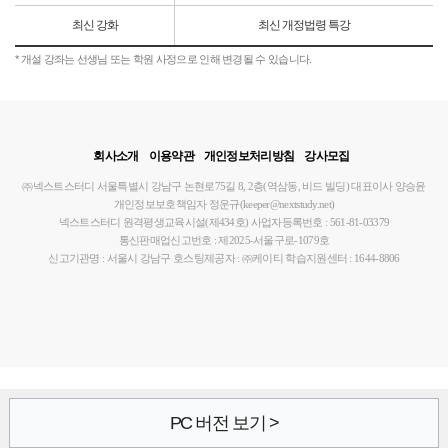
최신 강화
최신 개정법령 특강
* 개설 강좌는 선생님 또는 학원 사정으로 인해 변경될 수 있습니다.
회사소개
이용약관
개인정보처리방침
강사모집
㈜넥스트스터디
서울특별시 강남구 논현로75길 8, 2층(역삼동, 비드 빌딩)
대표이사 양승윤
개인정보보호책임자 정운규(keeper@nextstudy.net)
넥스트스터디 원격평생교육시설(제434호)
사업자등록번호 : 561-81-03379
통신판매업신고번호 : 제2025-서울구로-1079호
신고기관명 : 서울시 강남구
호스팅제공자 : ㈜케이티
학습지원센터 : 1644-8806
PC 버전 보기 >