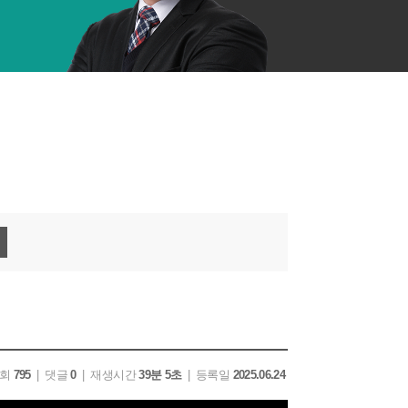
조회
795
| 댓글
0
| 재생시간
39분 5초
| 등록일
2025.06.24