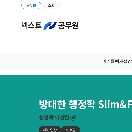
공무원
소방
커리큘럼
개설강
방대한 행정학 Slim&F
행정학
이상헌
대표영상
프로필