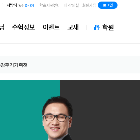
국가직 7급 2차
D-42
지방직 7급
D-84
학습지원센터
내 강의실
회원가입
로그인
국가직 7급 2차
D-42
지방직 7급
D-84
님
수험정보
이벤트
교재
학원
수강후기
기획전