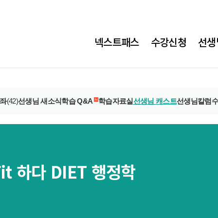
넥스트패스
수강신청
선생
좌
(42)
선생님 새소식
학습 Q&A
학습자료실
선생님 캐스트
선생님칼럼
it 하다 DIET 행정학