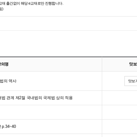
실교재 출간없이 해당 e교재로만 진행합니다.
음)
강의명
맛보
제법의 역사
맛보기
국내법 관계 제2절 국내법의 국제법 상의 적용
.34~40