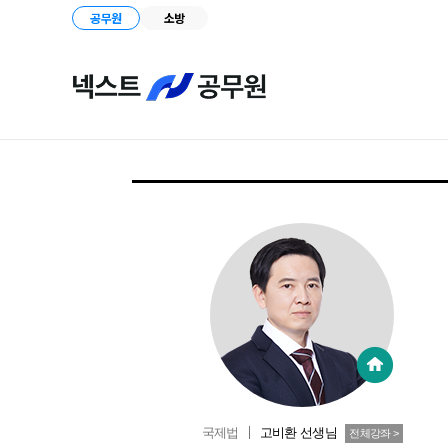
공무원
소방
국제법
고비환
선생님
전체강좌 >