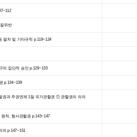
7~112
 실질위반
 절차 및 기타규칙 p.119~124
의 집단적 승인 p.129~133
p.134~139
국가관할권과 주권면제 1절 국가관할권 ① 관할권의 의의
원칙, 형사관할권 p.143~147
의 p.147~151