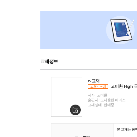
교재정보
e-교재
고비환 High 
저자 : 고비환
출판사 : 도서출판 에이스
교재상태 : 판매중
본 교재는 판