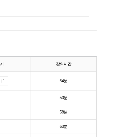
기
강의시간
54분
 1
50분
58분
60분