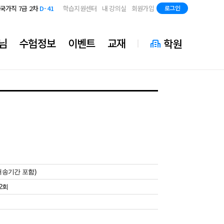
지방직 7급
D-83
국가직 7급 2차
D-41
학습지원센터
내 강의실
회원가입
로그인
지방직 7급
D-83
국가직 7급 2차
D-41
지방직 7급
D-83
님
수험정보
이벤트
교재
학원
 배송기간 포함)
92회