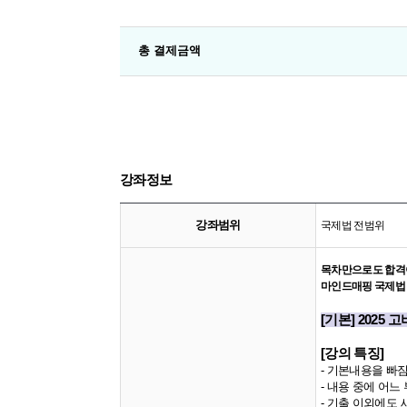
총 결제금액
강좌정보
강좌범위
국제법 전범위
목차만으로도 합격
마인드매핑 국제법
​[기본] 202
[강의 특징]
- 기본내용을 빠
- 내용 중에 어
- 기출 이외에도