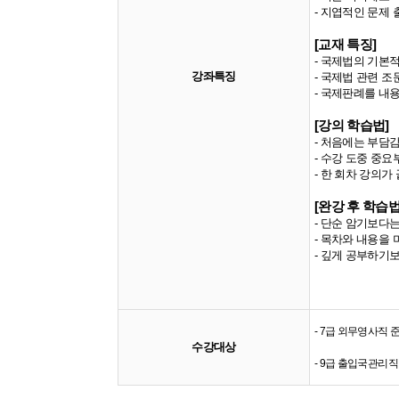
- 지엽적인 문제
[교재 특징]
- 국제법의 기본
강좌특징
- 국제법 관련 
- 국제판례를 내
[강의 학습법]
- 처음에는 부담
- 수강 도중 중
- 한 회차 강의가
[완강 후 학습법
- 단순 암기보다
- 목차와 내용을
- 깊게 공부하기
- 7급 외무영사직 
수강대상
- 9급 출입국관리직