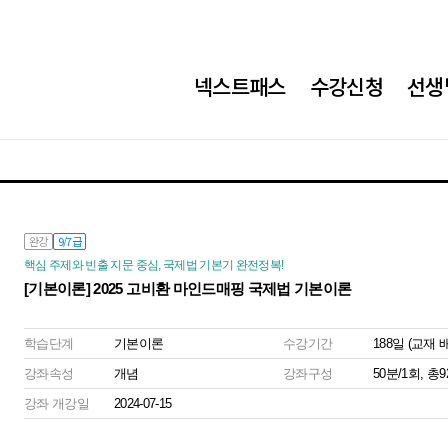
넥스트패스
수강신청
선생
완강
9/7급
핵심 주제와 빈출 지문 중심, 국제법 기본기 완전정복!
[기본이론] 2025 고비환 마인드매핑 국제법 기본이론
학습단계
기본이론
수강기간
188일 (교재
강좌속성
개념
강좌구성
50분/1회, 총
강좌 개강일
2024-07-15