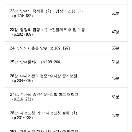
22강. 압수의 목적물（2）~영장의 집행（1）
51분
（p.174~182）
23강. 영장의 집행（2）~긴급체포 후 압수 등
47분
（p.182~189）
24강. 임의제출물 압수（p.189~197）
55분
25강. 압수물처리（p.198~204）
51분
26강. 수사기관의 검증~수사상 증거보전
46분
（p.204~216）
27강. 수사상 증인신문~검찰 항고·재항고
51분
（p.216~231）
28강. 재정신청 의의~재정신청 절차（1）
47분
（p.231~238）
29강. 재정신청 절차（1）~기소편의주의