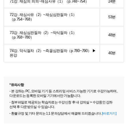
71강. 재심의 의의~재심사유（1）（p.748~754）
24분
72강. 재심사유（2）~재심심판절차（1）
53분
（p.754~768）
73강. 재심심판절차（2）~약식절차（1）
48분
（p.768~780）
74강. 약식절차（2）~즉결심판절차（p.780~790） ▶
40분
완강
*유의사항
- 본 강좌는 PC, 모바일 기기 등 스트리밍 서비스 가능한 기기로 수강가능하며,
다운로드는 등록한 모바일 기기에서만 가능합니다.
- 첨부파일로 제공되는 학습자료는 수강신청 후 내 강의실 > 수강중인 강좌
선택 후 다운받으실 수 있습니다.
- 환불규정 및 기타 문의는 1:1 문의상담에서 해결해 드리겠습니다.
[바로가기]