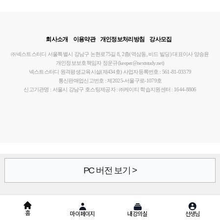
회사소개
이용약관
개인정보처리방침
강사모집
㈜넥스트스터디
서울특별시 강남구 논현로75길 8, 2층(역삼동, 비드 빌딩)
대표이사 양승윤
개인정보보호책임자 정운규(keeper@nextstudy.net)
넥스트스터디 원격평생교육시설(제434호)
사업자등록번호 : 561-81-03379
통신판매업신고번호 : 제2025-서울구로-1079호
신고기관명 : 서울시 강남구
호스팅제공자 : ㈜케이티
학습지원센터 : 1644-8806
PC 버전 보기 >
홈
마이페이지
내강의실
선생님