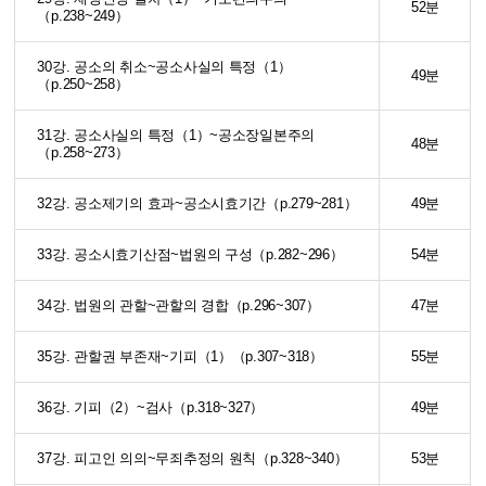
52분
（p.238~249）
30강. 공소의 취소~공소사실의 특정（1）
49분
（p.250~258）
31강. 공소사실의 특정（1）~공소장일본주의
48분
（p.258~273）
32강. 공소제기의 효과~공소시효기간（p.279~281）
49분
33강. 공소시효기산점~법원의 구성（p.282~296）
54분
34강. 법원의 관할~관할의 경합（p.296~307）
47분
35강. 관할권 부존재~기피（1）（p.307~318）
55분
36강. 기피（2）~검사（p.318~327）
49분
37강. 피고인 의의~무죄추정의 원칙（p.328~340）
53분