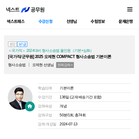
넥스트패스
수강신청
선생님
수험정보
문제은행
공캠강좌
완강
9/7급
＜국가직＞ 2024대비 형사소송법 올인원（기본+심화）
[국가직/군무원] 2025 오제현 COMPACT 형사소송법 기본이론
형사소송법
오제현
선생님
전체강좌 >
학습단계
기본이론
수강기간
136일 (교재 배송기간 포함)
강좌속성
개념
강좌구성
50분/1회, 총74회
강좌 개강일
2024-07-13