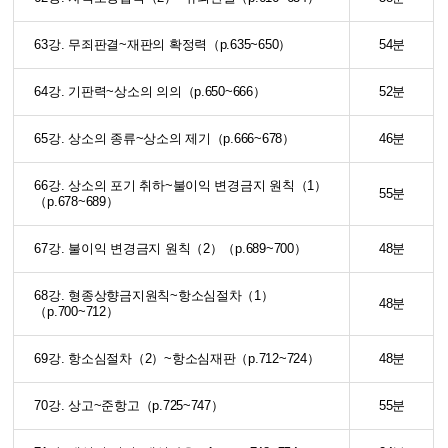
63강. 무죄판결~재판의 확정력（p.635~650）
54분
64강. 기판력~상소의 의의（p.650~666）
52분
65강. 상소의 종류~상소의 제기（p.666~678）
46분
66강. 상소의 포기 취하~불이익 변경금지 원칙（1）
55분
（p.678~689）
67강. 불이익 변경금지 원칙（2）（p.689~700）
48분
68강. 형종상향금지원칙~항소심절차（1）
48분
（p.700~712）
69강. 항소심절차（2）~항소심재판（p.712~724）
48분
70강. 상고~준항고（p.725~747）
55분