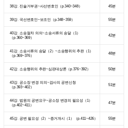
38강. 진술거부권~사선변호인（p.340~348）
45분
39강. 국선변호인~보조인（p.348~359）
55분
40강. 소송절차 의의~소송서류의 송달（1）
42분
（p.360~369）
41강. 소송서류의 송달（2）~소송행위의 추완（1）
48분
（p.369~376）
42강. 소송행위의 추완~심판대상론（p.376~392）
50분
43강. 공소장 변경 의의~검사의 공변신청
51분
（p.393~402）
44강. 법원의 공변요구~공소장 변경의 필요성（1）
47분
（p.402~411）
45강. 공변 필요성（2）~증거개시（1）（p.411~426）
55분