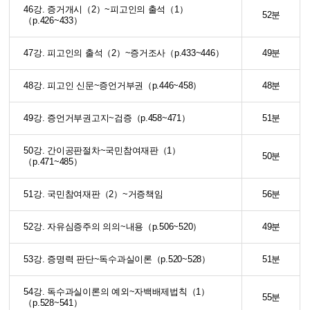
46강. 증거개시（2）~피고인의 출석（1）
52분
（p.426~433）
47강. 피고인의 출석（2）~증거조사（p.433~446）
49분
48강. 피고인 신문~증언거부권（p.446~458）
48분
49강. 증언거부권고지~검증（p.458~471）
51분
50강. 간이공판절차~국민참여재판（1）
50분
（p.471~485）
51강. 국민참여재판（2）~거증책임
56분
52강. 자유심증주의 의의~내용（p.506~520）
49분
53강. 증명력 판단~독수과실이론（p.520~528）
51분
54강. 독수과실이론의 예외~자백배제법칙（1）
55분
（p.528~541）