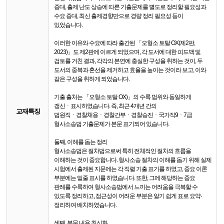
증대, 출제 난도 상승에 따른 기출문제를 별도로 정리할 필요성과
수요 증대, 최신 출제경향만으로 경량 정리 필요성 등이
있었습니다.
이러한 이유와 수요에 따라 출간된 「오형소 토탈 OX(제2판,
2023)」도 제2판에 이르게 되었으며, 각 도서에 대한 피드백 및
검토를 거친 결과, 각각의 본연에 충실한 구성을 취하는 것이, 두
도서의 중복과 혼선을 제거하고 효율을 높이는 것이라 보고, 이와
같은 구성을 취하게 되었습니다.
기출 출처는 「오형소 토탈 OX)」의 수록 범위와 동일하게
갱신ㆍ표시하였습니다. 즉, 최근 4개년 간의
교재특징
법원직ㆍ경찰채용ㆍ경찰간부ㆍ경찰승진ㆍ국가직9ㆍ7급
형사소송법 기출문제가 본문 표기되어 있습니다.
둘째, 이해를 돕는 정리
형사소송법은 절차법으로써 특히 전체적인 절차의 흐름을
이해하는 것이 중요합니다. 형사소송 절차의 이해를 돕기 위해 실제
시험에서 출제된 지문에는 각 직렬 기출 표기를 하였고, 중요 이론
부분에는 밑줄 표시를 하였습니다. 또한, 그에 해당하는 중요
판례를 수록하여 형사소송법에서 느끼는 어려움을 극복할 수
있도록 정리하고, 접근성이 어려운 부분은 알기 쉽게 표로 요약·
정리하여 배치하였습니다.
셋째, 본문 내용 최신화