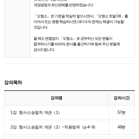
개정법령과 최신판례를 반영하였습니다.
「오형소」로 기본을 착실히 쌓으시면서, 「오형소 토탈 OX」를
이어서 또는 병행 학습하시면, 대다수의 문제는 해결이 가능할
것입니다.
올 해도 변함없이 「오형소」로 공부하신 모든 분들이
합격하시기를 바라며, 본서를 출간하기에 힘써 주신 분들께
감사드립니다.
강의목차
강의명
강의시간
1강. 형사소송절차 개관（1）
57분
2강. 형사소송절차 개관（2）~적용범위（p.4~9）
49분