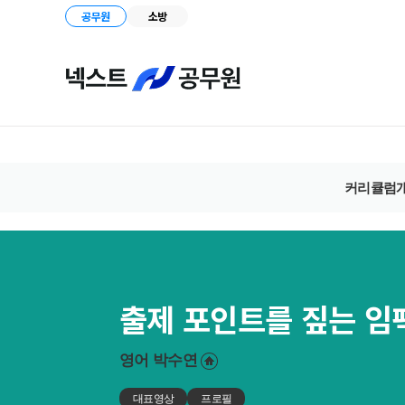
공무원
소방
커리큘럼
출제 포인트를 짚는 임
영어
박수연
대표영상
프로필