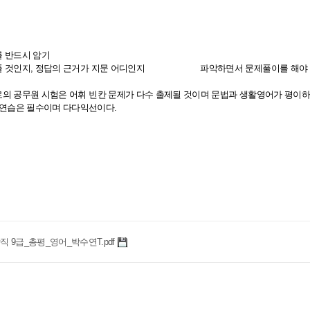
를 반드시 암기
풀 것인지
,
정답의 근거가 지문 어디인지
파악하면서 문제풀이를 해야
의 공무원 시험은 어휘 빈칸 문제가 다수 출제될 것이며 문법과 생활영어가 평이하
연습은 필수이며 다다익선이다
.
방직 9급_총평_영어_박수연T.pdf