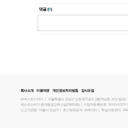
댓글 (
0
)
회사소개
이용약관
개인정보처리방침
강사모집
㈜넥스트스터디
ㅣ
서울특별시 강남구 논현로75길 8, 2층(역삼동, 비드 빌딩)
넥스트스터디 원격평생교육시설(제434호)
ㅣ
사업자등록번호 : 561-81-03379
신고기관명 : 서울시 강남구
ㅣ
호스팅제공자 : ㈜케이티
ㅣ
학습지원센터 : 1644