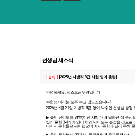
선생님 새소식
[2025년 지방직 9급 시험 영어 총평]
안녕하세요. 넥스트공무원입니다.
수험생 여러분 모두 수고 많으셨습니다!
2025년 6월 21일 지방직 9급 영어 박수연 선생님 총
▶
출제 난이도와 경향
(
이전 시험 대비 달라진 점 중심
킬러 문항
3-4
개가 있어 체감 난이도는 높았을 것으로 
나머지 문항들은 평이했으며 예시 문항과 달리 독해 문
▶
출제 유형분석
(
주제별
,
문제유형별 출제문항 수
)