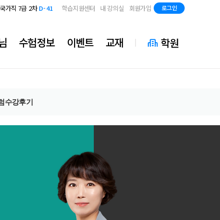
지방직 7급
D-83
국가직 7급 2차
D-41
학습지원센터
내 강의실
회원가입
로그인
지방직 7급
D-83
국가직 7급 2차
D-41
지방직 7급
D-83
님
수험정보
이벤트
교재
학원
럼
수강후기