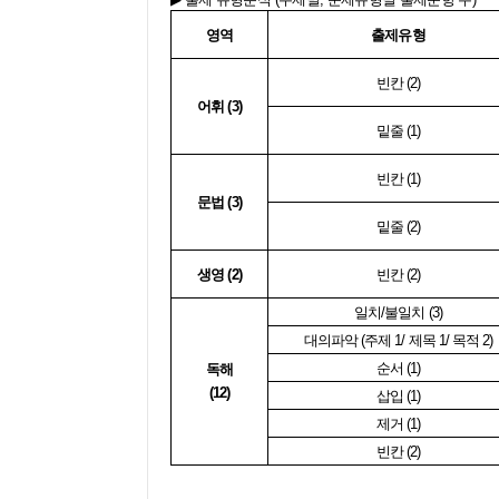
영역
출제유형
빈칸
(2)
어휘
(3)
밑줄
(1)
빈칸
(1)
문법
(3)
밑줄
(2)
생영
(2)
빈칸
(2)
일치
/
불일치
(3)
대의파악
(
주제
1/
제목
1/
목적
2)
순서
(1)
독해
(12)
삽입
(1)
제거
(1)
빈칸
(2)