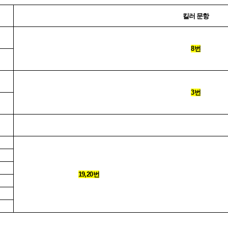
킬러 문항
8
번
3
번
19,20
번