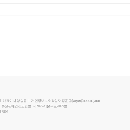
ㅣ
대표이사 양승윤
ㅣ
개인정보보호책임자 정운규(keeper@nextstudy.net)
ㅣ
통신판매업신고번호 : 제2025-서울구로-1079호
-8806