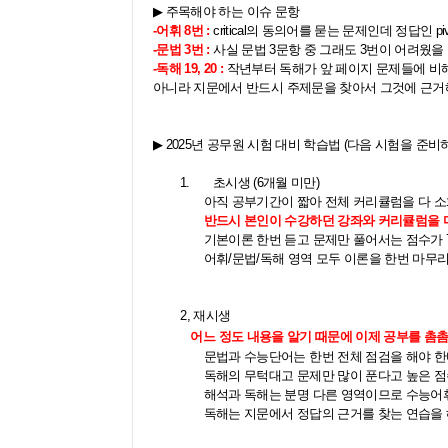
▶
주목해야 하는 이슈 문항
-
어휘
8
번
:
critical
의 동의어를 묻는 문제인데 정답인
pi
-
문법
3
번
:
사실 문법
3
문항 중 그래도
3
번이 어려웠을 
-
독해
19, 20 :
작년부터 독해가 앞 페이지 문제들에 비
아니라 지문에서 반드시 주제문을 찾아서 그것에 근거
▶
2025
년 공무원 시험 대비 학습법
(
다음 시험을 준비
1.
초시생
(6
개월 미만
)
아직 공부기간이 짧아 전체 커리큘럼을 다 소
반드시 본인이 수강하던 강좌와 커리큘럼을 
기본이론 한번 듣고 문제만 풀어서는 점수가
어휘
/
문법
/
독해 영역 모두 이론을 한번 마무
2,
재시생
어느 정도 내용을 알기 때문에 이제 공부를 촘
문법과 수능단어는 한번 전체 점검을 해야 
독해의 무턱대고 문제만 많이 푼다고 높은 점
해석과 독해는 분명 다른 영역이므로 수능어
독해는 지문에서 정답의 근거를 찾는 연습을 