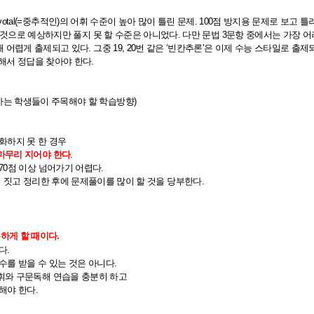
votal(=
중추적인
)
의 어휘 수준이 높아 많이 틀린 문제
. 100
점 방지용 문제로 보고 틀
것으로 예상하지만 풀지 못 할 수준은 아니었다
.
다만 문법
3
문항 중에서는 가장 
해 어렵게 출제되고 있다
.
그중
19, 20
번 같은 ‘빈칸추론’은 이제 수능 스타일로 출제
해서 정답을 찾아야 한다
.
하는 학생들이 주목해야 할 학습방향
)
화하지 못 한 경우
마무리 지어야 한다
.
70
점 이상 넘어가기 어렵다
.
리 짓고 정리한 후에 문제풀이를 많이 할 것을 당부한다
.
촘하게 할 때이다
.
한다
.
수를 받을 수 있는 것은 아니다
.
휘와 구문독해 연습을 충분히 하고
해야 한다
.