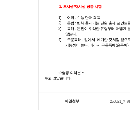
3.
초시생
/
재시생 공통 사항
1)
어휘
:
수능 단어 회독
2)
문법
:
반복 출제되는 단원 출제 포인트
3)
독해
:
본인이 취약한 유형부터 어떻게 
않는다
.
4)
구문독해
:
앞에서
얘기한 것처럼 앞으로
가능성이 높다
.
따라서 구문독해
(
손독해
)
수험생 여러분
~
수고 많았습니다
.
파일첨부
250621_지