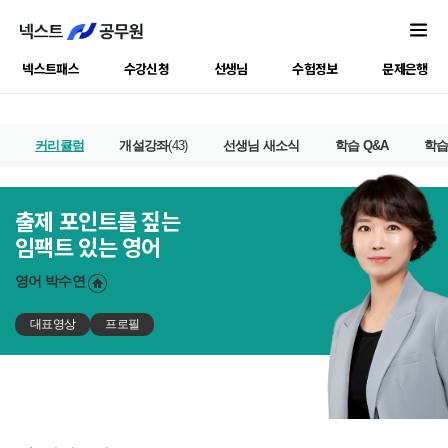
넥스트패스
수강신청
선생님
수험정보
문제은행
커리큘럼
개설강좌
(43)
선생님 새소식
학습 Q&A
학
출제 포인트를 짚는
임팩트 있는 영어
영어
박수연
대표영상
프로필