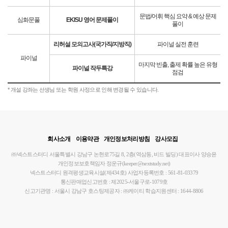
문법/어휘 핵심 요약 & 예상 문제
심화문풀
EKISU 영어 문제풀이
풀이
리허설 모의고사(국가직/지방직)
파이널 실전 훈련
파이널
마지막 빈출, 출제 확률 높은 유형
파이널 작두특강
점검
* 개설 강좌는 선생님 또는 학원 사정으로 인해 변경될 수 있습니다.
회사소개
이용약관
개인정보처리방침
강사모집
㈜넥스트스터디
서울특별시 강남구 논현로75길 8, 2층(역삼동, 비드 빌딩)
대표이사 양승윤
개인정보보호책임자 정운규(keeper@nextstudy.net)
넥스트스터디 원격평생교육시설(제434호)
사업자등록번호 : 561-81-03379
통신판매업신고번호 : 제2025-서울구로-1079호
신고기관명 : 서울시 강남구
호스팅제공자 : ㈜케이티
학습지원센터 : 1644-8806