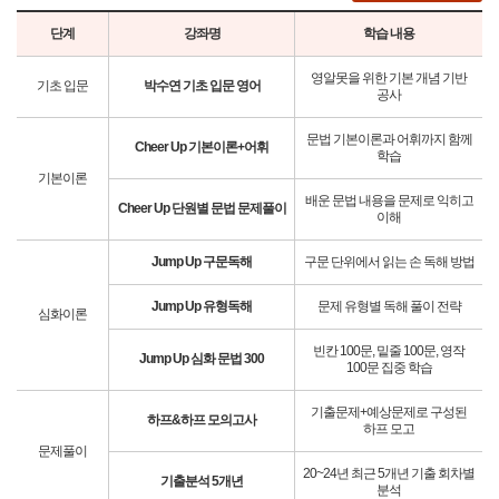
단계
강좌명
학습 내용
영알못을 위한 기본 개념 기반
기초 입문
박수연 기초 입문 영어
공사
문법 기본이론과 어휘까지 함께
Cheer Up 기본이론+어휘
학습
기본이론
배운 문법 내용을 문제로 익히고
Cheer Up 단원별 문법 문제풀이
이해
Jump Up 구문독해
구문 단위에서 읽는 손 독해 방법
Jump Up 유형독해
문제 유형별 독해 풀이 전략
심화이론
빈칸 100문, 밑줄 100문, 영작
Jump Up 심화 문법 300
100문 집중 학습
기출문제+예상문제로 구성된
하프&하프 모의고사
하프 모고
문제풀이
20~24년 최근 5개년 기출 회차별
기출분석 5개년
분석