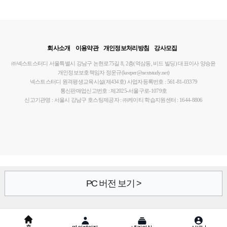
회사소개
이용약관
개인정보처리방침
강사모집
㈜넥스트스터디
서울특별시 강남구 논현로75길 8, 2층(역삼동, 비드 빌딩)
대표이사 양승윤
개인정보보호책임자 정운규(keeper@nextstudy.net)
넥스트스터디 원격평생교육시설(제434호)
사업자등록번호 : 561-81-03379
통신판매업신고번호 : 제2025-서울구로-1079호
신고기관명 : 서울시 강남구
호스팅제공자 : ㈜케이티
학습지원센터 : 1644-8806
PC 버전 보기 >
홈