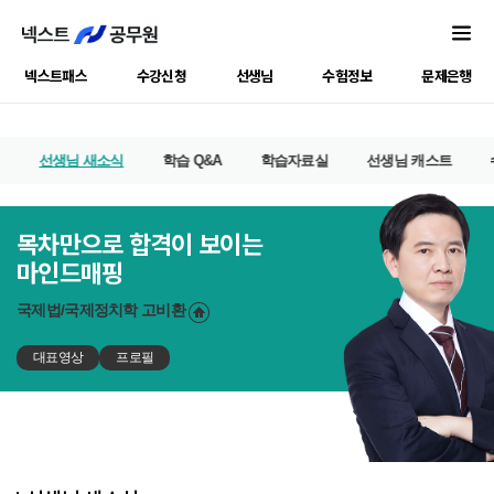
넥스트패스
수강신청
선생님
수험정보
문제은행
선생님 새소식
학습 Q&A
학습자료실
선생님 캐스트
목차만으로 합격이 보이는
마인드매핑
국제법/국제정치학
고비환
대표영상
프로필