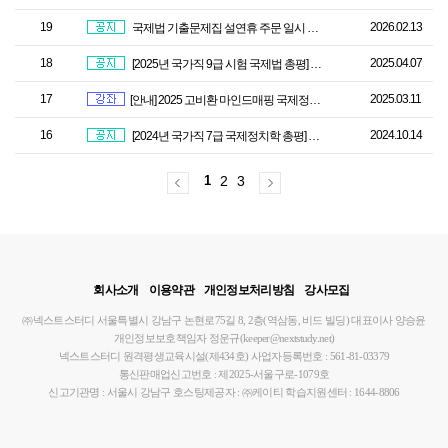
19
2026.02.13
국제법 기출문제집 설연휴 주문 일시 중단 알림 및 국제법 기본서 교재 출간 예정
18
2025.04.07
[2025년 국가직 9급 시험 국제법 총평] 평이하지만 지엽적이였던 시험
17
2025.03.11
[안내] 2025 고비환 마인드매핑 국제정치학 기본이론 개강안내입니다.
16
2024.10.14
[2024년 국가직 7급 국제정치학 총평] 작년도와 동일하게 최상위급의 난이도를 보였..
1
2
3
회사소개
이용약관
개인정보처리방침
강사모집
㈜넥스트스터디
서울특별시 강남구 논현로75길 8, 2층(역삼동, 비드 빌딩)
대표이사 양승윤
개인정보보호책임자 정운규(keeper@nextstudy.net)
넥스트스터디 원격평생교육시설(제434호)
사업자등록번호 : 561-81-03379
통신판매업신고번호 : 제2025-서울구로-1079호
신고기관명 : 서울시 강남구
호스팅제공자 : ㈜케이티
학습지원센터 : 1644-8806