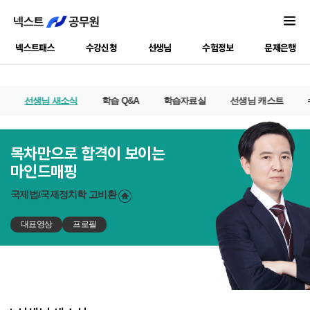
넥스트패스
수강신청
선생님
수험정보
문제은행
선생님 새소식
학습 Q&A
학습자료실
선생님 캐스트
목차만으로 합격이 보이는
마인드매핑
국제법/국제정치학
고비환
대표영상
프로필