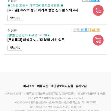
허성규
▣ 1회당 25분씩, 매주 2회 모의고사 진행 ▣
[파이널] 2022 허성규 이기적 형법 진도별 모의고사
맛보기 1
완강
9/7급
무료강좌
허성규
[형법] 입문 강좌 ★무료 EVENT★
[무료특강] 허성규 이기적 형법 기초 입문
맛보기 1
회사소개
이용약관
개인정보처리방침
강사모집
㈜넥스트스터디
서울특별시 강남구 논현로75길 8, 2층(역삼동, 비드 빌딩)
대표이사 양승윤
개인정보보호책임자 정운규(keeper@nextstudy.net)
넥스트스터디 원격평생교육시설(제434호)
사업자등록번호 : 561-81-03379
통신판매업신고번호 : 제2025-서울구로-1079호