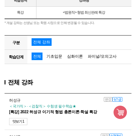
학습영역
강좌명
특강
<법원직> 형법 최신판례 특강
* 개설 강좌는 선생님 또는 학원 사정으로 인해 변경될 수 있습니다.
전체 강좌
구분
전체
기초입문
심화이론
파이널/모의고사
학습단계
전체 강좌
완강
9/7급
허성규
＜국가직＞·＜검찰직＞ 수험생 필수학습★
[특강] 2022 허성규 이기적 형법 총론이론·학설 특강
맛보기 1
완강
9급대비