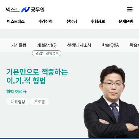
넥스트패스
수강신청
선생님
수험정보
문제은행
커리큘럼
개설강좌
(3)
선생님 새소식
학습 Q&A
학습
완강:
3
진행중:
0
기본만으로 적중하는
이.기.적 형법
형법
허성규
대표영상
프로필