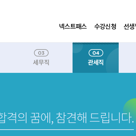
넥스트패스
수강신청
선생