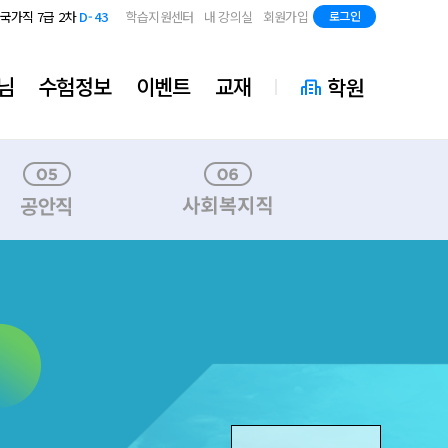
지방직 7급
D-85
국가직 7급 2차
D-43
학습지원센터
내 강의실
회원가입
로그인
지방직 7급
D-85
국가직 7급 2차
D-43
지방직 7급
D-85
님
수험정보
이벤트
교재
학원