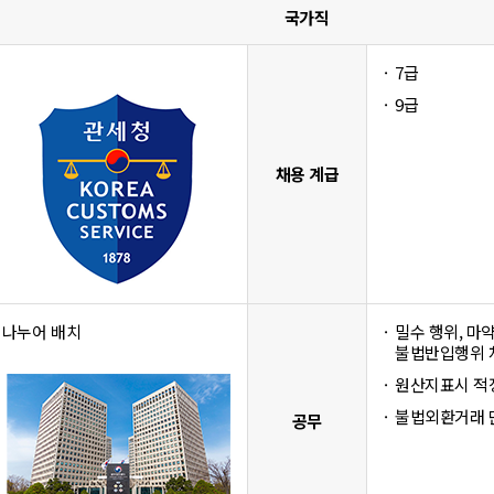
국가직
7급
9급
채용 계급
 나누어 배치
밀수 행위, 마
불법반입행위 
원산지표시 적
불법외환거래 
공무