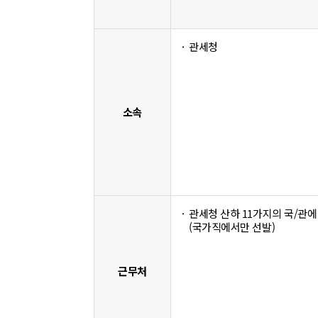
관세청
소속
관세청 산하 11가지의 국/관에
(국가직에서만 선발)
근무처