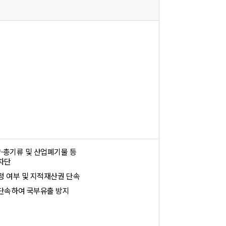
약·총기류 및 산업폐기물 등
차단
정 여부 및 지적재산권 단속
단속하여 국부유출 방지