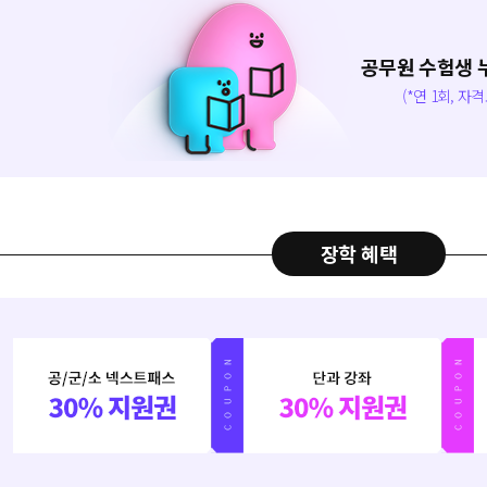
공무원 수험생 
(*연 1회, 자
장학 혜택