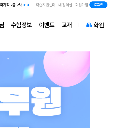
지방직 7급
D-83
국가직 7급 2차
D-41
학습지원센터
내 강의실
회원가입
로그인
지방직 7급
D-83
국가직 7급 2차
D-41
지방직 7급
D-83
님
수험정보
이벤트
교재
학원