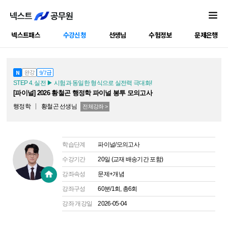
넥스트패스
수강신청
선생님
수험정보
문제은행
공캠강좌
N
완강
9/7급
STEP 4. 실전 ▶ 시험과 동일한 형식으로 실전력 극대화!
[파이널] 2026 황철곤 행정학 파이널 봉투 모의고사
행정학
황철곤
선생님
전체강좌 >
학습단계
파이널/모의고사
수강기간
20일 (교재 배송기간 포함)
강좌속성
문제+개념
강좌구성
60분/1회, 총6회
강좌 개강일
2026-05-04