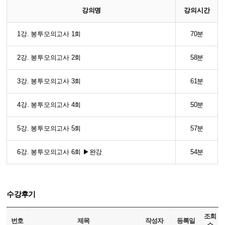
강의명
강의시간
1강. 봉투모의고사 1회
70분
2강. 봉투모의고사 2회
58분
3강. 봉투모의고사 3회
61분
4강. 봉투모의고사 4회
50분
5강. 봉투모의고사 5회
57분
6강. 봉투모의고사 6회 ▶완강
54분
수강후기
조회
번호
제목
작성자
등록일