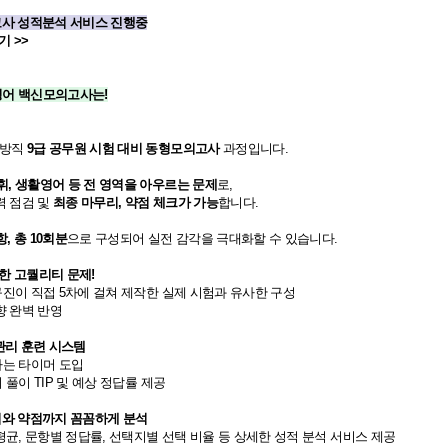
고사 성적분석 서비스 진행중
기 >>
정 영어 백신모의고사는!
/지방직
9급 공무원 시험 대비 동형모의고사
과정입니다.
어휘, 생활영어 등 전 영역을 아우르는 문제
로,
점검 및 ​
최종 마무리, 약점 체크가 가능
합니다.
항, 총 10회분
으로 구성되어 실전 감각을 극대화할 수 있습니다.
한 고퀄리티 문제!
진이 직접 5차에 걸쳐 제작한 실제 시험과 유사한 구성​
향 완벽 반영
관리 훈련 시스템
는 타이머 도입
풀이 TIP 및 예상 정답률 제공
치와 약점까지 꼼꼼하게 분석
평균, 문항별 정답률, 선택지별 선택 비율 등 상세한 성적 분석 서비스 제공