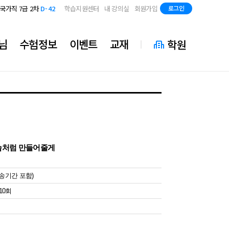
지방직 7급
D-84
국가직 7급 2차
D-42
학습지원센터
내 강의실
회원가입
로그인
지방직 7급
D-84
국가직 7급 2차
D-42
지방직 7급
D-84
님
수험정보
이벤트
교재
학원
 연습처럼 만들어줄게
배송기간 포함)
총10회