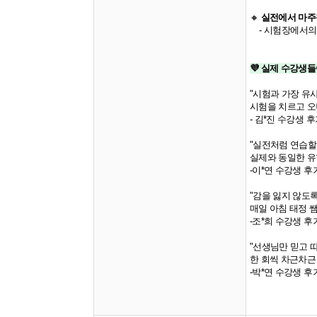
🔸
​ 실전에서 마
- 시험장에서의
​💜 실제 수강생
"시험과 가장 유
시험을 치르고 오
- 김*진 수강생 후
"실전처럼 연습할
실제와 동일한 유
-이*연 수강생 후기
"감을 잃지 않도
매일 아침 태정 
-조*희 수강생 후기
"선생님만 믿고 
한 회씩 차근차근
-박*연 수강생 후기