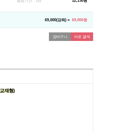
열람기간 : 1년
12,150원
69,000(강좌) =
69,000원
장바구니
바로 결제
(교재형)