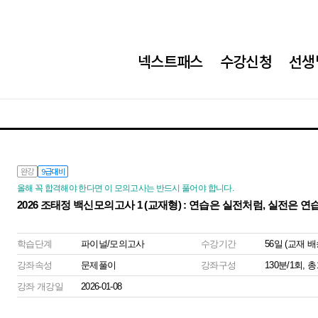
넥스트패스
수강신청
선생
완강
9급대비
올해 꼭 합격해야 한다면 이 모의고사는 반드시 풀어야 합니다.
2026 조태정 백신모의고사 1 (교재형) : 연습은 실전처럼, 실전은
학습단계
파이널/모의고사
수강기간
56일 (교재 
강좌속성
문제풀이
강좌구성
130분/1회, 
강좌 개강일
2026-01-08