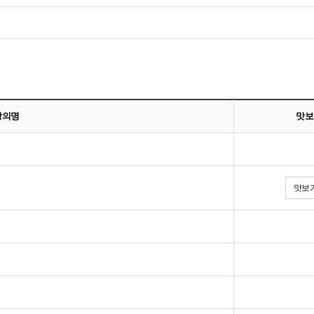
강의명
맛보
맛보기