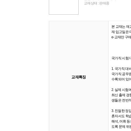
교재상태 : 판매중
본 교재는 재
재 입고일은 
e-교재만 구
국가직 시험 대
1. 국가직 대
국가직 공무원 
교재특징
수록되어 있어
2. 실제 시
최신 출제 경
생들은 전반적
3. 친절한 정
혼자서도 학습
해석, 어휘 
도록 문제 뒤