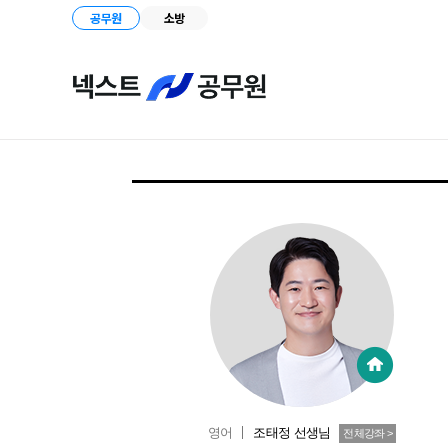
공무원
소방
영어
조태정
선생님
전체강좌 >