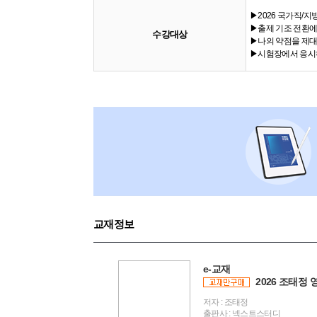
▶2026 국가직/
▶출제 기조 전환에
수강대상
▶나의 약점을 제대
▶시험장에서 응시하
교재정보
e-교재
2026 조태정 
저자 : 조태정
출판사 : 넥스트스터디