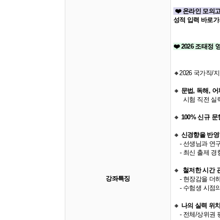
❤️ 온라인 모의
​성적 입력 바로가
❤️ 2026 조태
🔸2026 국가직
🔸
​
문법, 독해, 
시험 직전 실력 
🔸
100% 신규 문
🔸
​
신경향을 반영
- 선생님과 연구
- 최신 출제 경
🔸
​
철저한 시간 
강좌특징
- 현장감을 더하
- 수험생 시점의 
🔸
나의 실력 위
- 전체/상위권 