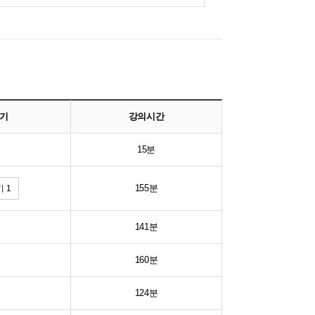
기
강의시간
15분
155분
 1
141분
160분
124분