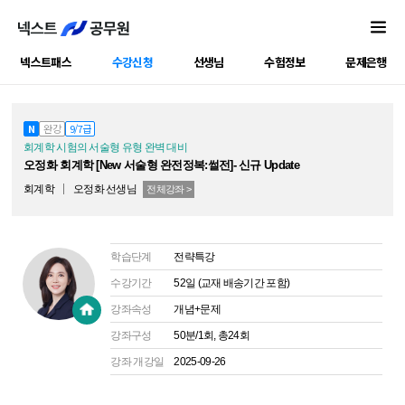
넥스트패스
수강신청
선생님
수험정보
문제은행
공캠강좌
N
완강
9/7급
회계학 시험의 서술형 유형 완벽 대비
오정화 회계학 [New 서술형 완전정복:썰전]- 신규 Update
회계학
오정화
선생님
전체강좌 >
학습단계
전략특강
수강기간
52일 (교재 배송기간 포함)
강좌속성
개념+문제
강좌구성
50분/1회, 총24회
강좌 개강일
2025-09-26