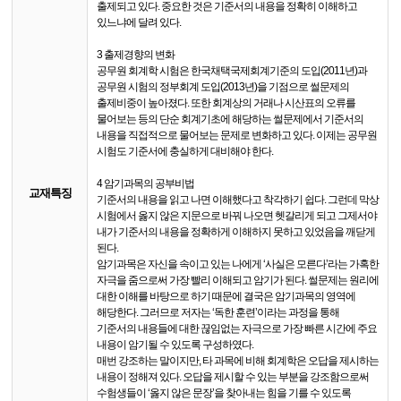
출제되고 있다. 중요한 것은 기준서의 내용을 정확히 이해하고
있느냐에 달려 있다.
3 출제경향의 변화
공무원 회계학 시험은 한국채택국제회계기준의 도입(2011년)과
공무원 시험의 정부회계 도입(2013년)을 기점으로 썰문제의
출제비중이 높아졌다. 또한 회계상의 거래나 시산표의 오류를
물어보는 등의 단순 회계기초에 해당하는 썰문제에서 기준서의
내용을 직접적으로 물어보는 문제로 변화하고 있다. 이제는 공무원
시험도 기준서에 충실하게 대비해야 한다.
4 암기과목의 공부비법
교재특징
기준서의 내용을 읽고 나면 이해했다고 착각하기 쉽다. 그런데 막상
시험에서 옳지 않은 지문으로 바꿔 나오면 헷갈리게 되고 그제서야
내가 기준서의 내용을 정확하게 이해하지 못하고 있었음을 깨닫게
된다.
암기과목은 자신을 속이고 있는 나에게 ‘사실은 모른다’라는 가혹한
자극을 줌으로써 가장 빨리 이해되고 암기가 된다. 썰문제는 원리에
대한 이해를 바탕으로 하기 때문에 결국은 암기과목의 영역에
해당한다. 그러므로 저자는 ‘독한 훈련’이라는 과정을 통해
기준서의 내용들에 대한 끊임없는 자극으로 가장 빠른 시간에 주요
내용이 암기될 수 있도록 구성하였다.
매번 강조하는 말이지만, 타 과목에 비해 회계학은 오답을 제시하는
내용이 정해져 있다. 오답을 제시할 수 있는 부분을 강조함으로써
수험생들이 ‘옳지 않은 문장’을 찾아내는 힘을 기를 수 있도록