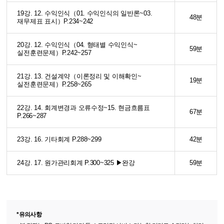
19강. 12. 수익인식（01. 수익인식의 일반론~03.
48분
재무제표 표시）P.234~242
20강. 12. 수익인식（04. 형태별 수익인식~
59분
실전훈련문제）P.242~257
21강. 13. 건설계약（이론정리 및 이해확인~
19분
실전훈련문제）P.258~265
22강. 14. 회계변경과 오류수정~15. 현금흐름표
67분
P.266~287
23강. 16. 기타회계 P.288~299
42분
24강. 17. 원가관리회계 P.300~325 ▶완강
59분
*유의사항