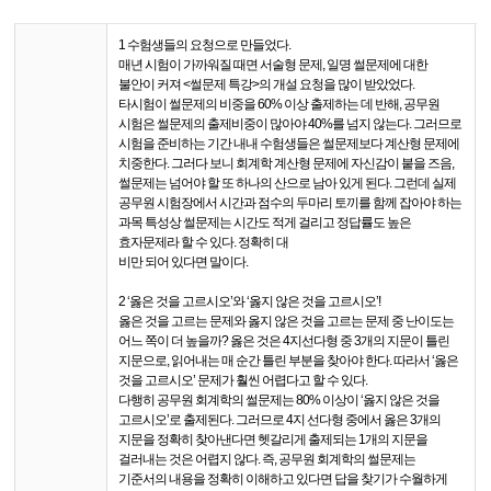
1 수험생들의 요청으로 만들었다.
매년 시험이 가까워질 때면 서술형 문제, 일명 썰문제에 대한
불안이 커져 <썰문제 특강>의 개설 요청을 많이 받았었다.
타시험이 썰문제의 비중을 60% 이상 출제하는 데 반해, 공무원
시험은 썰문제의 출제비중이 많아야 40%를 넘지 않는다. 그러므로
시험을 준비하는 기간 내내 수험생들은 썰문제보다 계산형 문제에
치중한다. 그러다 보니 회계학 계산형 문제에 자신감이 붙을 즈음,
썰문제는 넘어야 할 또 하나의 산으로 남아 있게 된다. 그런데 실제
공무원 시험장에서 시간과 점수의 두마리 토끼를 함께 잡아야 하는
과목 특성상 썰문제는 시간도 적게 걸리고 정답률도 높은
효자문제라 할 수 있다. 정확히 대
비만 되어 있다면 말이다.
2 ‘옳은 것을 고르시오’와 ‘옳지 않은 것을 고르시오’!
옳은 것을 고르는 문제와 옳지 않은 것을 고르는 문제 중 난이도는
어느 쪽이 더 높을까? 옳은 것은 4지선다형 중 3개의 지문이 틀린
지문으로, 읽어내는 매 순간 틀린 부분을 찾아야 한다. 따라서 ‘옳은
것을 고르시오’ 문제가 훨씬 어렵다고 할 수 있다.
다행히 공무원 회계학의 썰문제는 80% 이상이 ‘옳지 않은 것을
고르시오’로 출제된다. 그러므로 4지 선다형 중에서 옳은 3개의
지문을 정확히 찾아낸다면 헷갈리게 출제되는 1개의 지문을
걸러내는 것은 어렵지 않다. 즉, 공무원 회계학의 썰문제는
기준서의 내용을 정확히 이해하고 있다면 답을 찾기가 수월하게