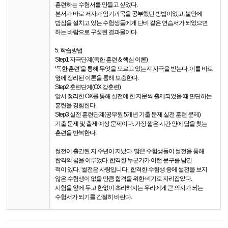
훈련하는 수험서를 만들고 싶었다.
본서가 바로 저자가 암기과목을 공부했던 방법이었고, 불안에
밤잠을 설치고 있는 수험생들에게 단비 같은 연습서가 되었으면
하는 바람으로 구성된 결과물이다.
5. 학습방법
Step1 자극단계(독한 훈련 & 핵심 이론)
‘독한 훈련’을 통해 무엇을 모르고 있는지 자극을 받는다. 이를 바로
옆에 정리된 이론을 통해 보충한다.
Step2 훈련단계(OX 강훈련)
앞서 정리한 OX를 통해 실전에 한 지문씩 출제되었을 때 판단하는
훈련을 경험한다.
Step3 실전 훈련단계(공무원 5개년 기출 문제 실전 훈련 문제)
기출 문제 및 출제 예상 문제이다. 가장 짧은 시간 안에 답을 찾는
훈련을 반복한다.
썰전이 출간된 지 수년이 지났다. 많은 수험생들이 썰전을 통해
합격의 꿈을 이루었다. 합격한 누군가가 이런 문구를 남긴
적이 있다. ‘썰전은 사랑입니다.’ 합격한 수험생 중에 썰전을 보지
않은 수험생이 없을 만큼 합격을 위한 비기로 자리잡았다.
시험을 앞에 두고 한없이 초라해지는 우리에게 큰 의지가 되는
수험서가 되기를 간절히 바란다.