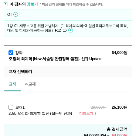
이 강좌의
맛보기
* 핵심 강의 전체를 미리 확인하실 수 있습니다.
OT
1강. 01. 재무보고를 위한 개념체계（1. 회계의 의의~3. 일반목적재무보고의 목적,
대상 및 한계와 제공하는 정보）P.12~16
강좌
64,000원
오정화 회계학 [New 서술형 완전정복:썰전]- 신규 Update
교재 선택하기
교재
e-교재
교재1
29,000원
26,100원
2026 오정화 회계학 썰전 (썰문제 전과)
미리보기
총 결제금액
64,000(강좌) =
64,000원