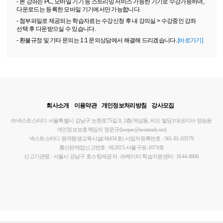
- 본 강좌는 PC, 모바일 기기 등 스트리밍 서비스 가능한 기기로 수강가능하며,
다운로드는 등록한 모바일 기기에서만 가능합니다.
- 첨부파일로 제공되는 학습자료는 수강신청 후 내 강의실 > 수강중인 강좌
선택 후 다운받으실 수 있습니다.
- 환불규정 및 기타 문의는 1:1 문의상담에서 해결해 드리겠습니다.
[바로가기]
회사소개
이용약관
개인정보처리방침
강사모집
㈜넥스트스터디
서울특별시 강남구 논현로75길 8, 2층(역삼동, 비드 빌딩)
대표이사 양승윤
개인정보보호책임자 정운규(keeper@nextstudy.net)
넥스트스터디 원격평생교육시설(제434호)
사업자등록번호 : 561-81-03379
통신판매업신고번호 : 제2025-서울구로-1079호
신고기관명 : 서울시 강남구
호스팅제공자 : ㈜케이티
학습지원센터 : 1644-8806