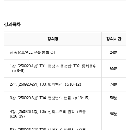
강의목차
강의명
강의시간
광속요트/ALL 문풀 통합 OT
24분
1강. [250920-1강] T01. 행정과 행정법~T02. 통치행위
65분
（p.8~9）
2강. [250920-2강] T03. 법치행정（p.10~12）
74분
3강. [250920-3강] T04. 행정법의 법률（p.13~15）
58분
4강. [250926-1강] T05. 신뢰보호의 원칙（요플
90분
p.16~19）
5강. [250926-2강] T06. 나머지 일반원칙（요플