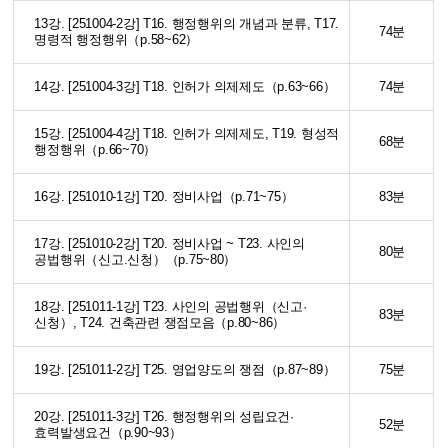
13강. [251004-2강] T16. 행정행위의 개념과 분류, T17.
74분
명령적 행정행위（p.58~62）
14강. [251004-3강] T18. 인허가 의제제도（p.63~66）
74분
15강. [251004-4강] T18. 인허가 의제제도, T19. 형성적
68분
행정행위（p.66~70）
16강. [251010-1강] T20. 정비사업（p.71~75）
83분
17강. [251010-2강] T20. 정비사업 ~ T23. 사인의
80분
공법행위（신고.신청）（p.75~80）
18강. [251011-1강] T23. 사인의 공법행위（신고·
83분
신청）, T24. 건축관련 쟁점모음（p.80~86）
19강. [251011-2강] T25. 영업양도의 쟁점（p.87~89）
75분
20강. [251011-3강] T26. 행정행위의 성립요건·
52분
효력발생요건（p.90~93）