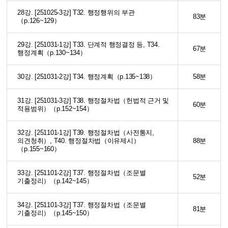
28강. [251025-3강] T32. 행정행위의 부관
83분
（p.126~129）
29강. [251031-1강] T33. 단계적 행정결정 등, T34.
67분
행정계획（p.130~134）
30강. [251031-2강] T34. 행정계획（p.135~138）
58분
31강. [251031-3강] T38. 행정절차법（헌법적 근거 및
60분
적용범위）（p.152~154）
32강. [251101-1강] T39. 행정절차법（사전통지,
의견청취）, T40. 행정절차법（이유제시）
88분
（p.155~160）
33강. [251101-2강] T37. 행정절차법（조문별
52분
기출정리）（p.142~145）
34강. [251101-3강] T37. 행정절차법（조문별
81분
기출정리）（p.145~150）