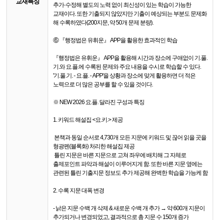
교재특징
추가·수정해 별도의 노력 없이 최신성이 있는 학습이 가능한
교재이다. 또한 기출되지 않았지만 기출이 예상되는 부분도 문제화
해 수록하였다(200지문, 약 50개 문제 분량).
⑥ 『행정법은 유휘운』 APP을 활용한 효과적인 학습
『행정법은 유휘운』 APP을 활용해 시간과 장소에 구애없이 기.풀.
기.와 요.플.에 수록된 문제와 주요 내용을 수시로 학습할 수 있다.
'기.풀.기. - 요.플. - APP'을 상황과 장소에 맞게 활용하면 더 적은
노력으로 더 많은 공부를 할 수 있을 것이다.
※ NEW 2026 요.플. 달라진 구성과 특징
1. 키워드 해설집 <요.키.> 제공
­ 본책과 동일 순서로 4,730개 모든 지문에 키워드 및 끊어 읽을 곳을
형광펜(블록화) 처리한 해설집 제공
­ 틀린 지문은 바른 지문으로 고쳐 좌우에 배치해 그 자체로
출제포인트 파악과 해설이 이루어지게 함. 또한 바른 지문 옆에는
관련된 틀린 기출지문 정보도 추가 제공해 완벽한 학습을 가능케 함
2. 수록 지문 대폭 변경
- 낡은 지문 수백 개 삭제 & 새로운 수백 개 추가 → 약 600개 지문이
추가되거나 변경되었고, 결과적으로 총 지문 수 150개 증가