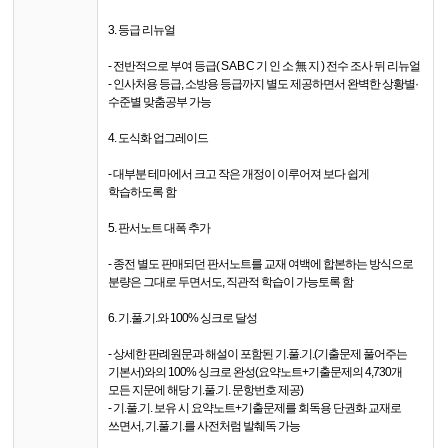
3. 등급 리뉴얼
- 전반적으로 부여 등급( S A B C 기 인 소 無 지 ) 전수 조사 뒤 리뉴얼
- 인사처용 등급, 소방용 등급까지 별도 제공하면서 완벽한 상황별·
수준별 맞춤공부 가능
4. 도식화 업그레이드
- 대부분 테마에서 크고 작은 개정이 이루어져 보다 쉽게
학습하도록 함
5. 판서노트 대폭 추가
- 종전 별도 판매되던 판서노트를 교재 여백에 합본하는 방식으로
분량은 그대로 두면서도, 직관적 학습이 가능토록 함
6. 기.풀.기.와 100% 싱크로 달성
- 상세한 판례원문과 해설이 포함된 기.풀.기.(기출문제 풀어주는
기본서)와의 100% 싱크로 완성(요약노트+기출문제의 4,730개
모든 지문에 해당 기.풀.기. 문항번호 제공)
- 기.풀.기. 보유 시 요약노트+기출문제를 회독용 단권화 교재로
쓰면서, 기.풀.기.를 사전처럼 발췌독 가능