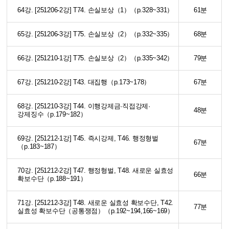
64강. [251206-2강] T74. 손실보상（1）（p.328~331）
61분
65강. [251206-3강] T75. 손실보상（2）（p.332~335）
68분
66강. [251210-1강] T75. 손실보상（2）（p.335~342）
79분
67강. [251210-2강] T43. 대집행（p.173~178）
67분
68강. [251210-3강] T44. 이행강제금·직접강제·
48분
강제징수（p.179~182）
69강. [251212-1강] T45. 즉시강제, T46. 행정형벌
67분
（p.183~187）
70강. [251212-2강] T47. 행정형벌, T48. 새로운 실효성
66분
확보수단（p.188~191）
71강. [251212-3강] T48. 새로운 실효성 확보수단, T42.
77분
실효성 확보수단（공통쟁점）（p.192~194,166~169）