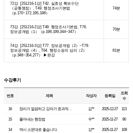
72강. [251216-1강] T42. 실효성 확보수단
（공통쟁점）, T49. 행정조사기본법
74분
（p.170~172,195,198）
73강. [251216-2강] T49. 행정조사기본법, T76.
70분
정보공개법（1）（p.198,199,344~347）
74강. [251216-3강] T77. 정보공개법（2）~T79.
정보공개법（4）, T64. 행정소송의 심리（2）
81분
（p.348~354,277） ▶완강
수강후기
조회
번호
제목
작성자
등록일
수
16
정리가 깔끔하고 강의가 효과적이에요
김**
2025-12-27
113
15
풀어내는 행정법
우**
2025-11-27
90
14
역시 소문대로 좋습니다.
강**
2025-11-27
109