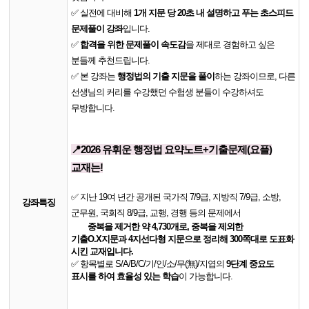
✅ 실전에 대비해
1개 지문 당 20초 내 설명하고 푸는 초스피드
문제풀이 강좌
입니다.
✅
​
합격을 위한 문제풀이 속도감
을 제대로 경험하고 싶은
분들께 추천드립니다.
✅
​
본 강좌는
행정법의 기출 지문을 풀이
하는 강좌이므로, 다른
선생님의 커리를 수강했던 수험생 분들이 수강하셔도
무방합니다.
📍2026 유휘운 행정법 요약노트+기출문제(요플)
교재는!
✅ 지난 19여 년간 공개된 국가직 7/9급, 지방직 7/9급, 소방,
강좌특징
군무원, 국회직 8/9급, 교행, 경행 등의 문제에서
중복을 제거한 약 4,730개로, 중복을 제외한
기출O.X지문과 4지선다형 지문으로 정리해 300쪽대로 도표화
시킨 교재입니다.
✅ 항목별로 S/A/B/C/기/인/소/무(無)/지엽의
9단계 중요도
표시를 하여 효율성 있는 학습
이 가능합니다.