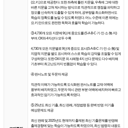
(요.키.)으로 제공한다. 또한 좌측에 틀린 지문을, 우측에 그에 대한
바른 지문을 고쳐 제시하는 방식으로 직관적으로 쟁점을 파악하고
정오를 신속하게 도출할 수 있게 하여, 공부량을 최소화하면서도
학습의 정확도를 높일 수 있도록 하였다. 어느 수준에 이른 뒤에는
요.키.만으로도 완전한 독학과 효율적 학습이 가능하다.
③ 4,730개 모든 지문에 9단계 중요도를 (S·A·B·C·기·인·소·無·지)
부여. OX와 4지선다 모두 수록
4,730개 모든 지문별로 9단계 중요도 표시(S·A·B·C·기·인·소·無) 및
지엽적 지문을 별도 표시하여 스스로 학습의 강약을 조절할 수 있게
구성하였다. 또한 OX지문 외 사례형 4지 선다 문제도 다수 배치해
기초부터 최고난도까지 빈틈없이 학습할 수 있다.
④ 판서노트 및 두문자 제공
직관적 이해가 가능하도록 도식화된 판서노트를 교재 여백에
풍부히 배치하였고, 두문자 역시 관련 부분 여백에 배치하여 빠르고
효과적인 암기가 가능하도록 하였다.
⑤ 25년도 최신 기출, 최신 판례, 개정법령 등 완벽 반영. 미기출
예상문제도 제공
최신 판례 및 2025년도 현재까지 출제된 최신 기출문제를 반영해
출제경향에 맞는 학습이 가능하도록 하였으며, 최신 법령의 내용도