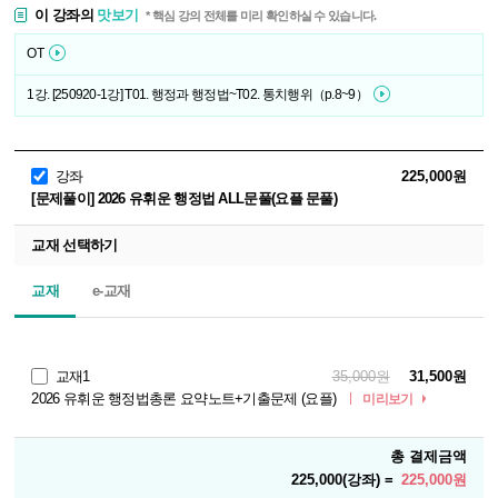
이 강좌의
맛보기
* 핵심 강의 전체를 미리 확인하실 수 있습니다.
OT
1강. [250920-1강] T01. 행정과 행정법~T02. 통치행위（p.8~9）
강좌
225,000원
[문제풀이] 2026 유휘운 행정법 ALL문풀(요플 문풀)
교재 선택하기
교재
e-교재
교재1
35,000원
31,500원
2026 유휘운 행정법총론 요약노트+기출문제 (요플)
미리보기
총 결제금액
225,000(강좌) =
225,000원