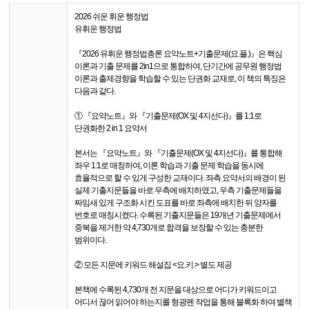
2026 쉬운 휘운 행정법
유휘운 행정법
『2026 유휘운 행정법총론 요약노트+기출문제(요.플.)』은 핵심
이론과 기출 문제를 2in1으로 통합하여, 단기간에 공무원 행정법
이론과 출제경향을 학습할 수 있는 단권화 교재로, 이 책의 특징은
다음과 같다.
① 『요약노트』와 『기출문제(OX 및 4지선다)』를 1:1로
단권화한 2 in 1 요약서
본서는 『요약노트』와 『기출문제(OX 및 4지선다)』를 통합해
좌우 1:1로 매칭하여, 이론 학습과 기출 문제 학습을 동시에
효율적으로 할 수 있게 구성한 교재이다. 좌측 요약서의 배경이 된
실제 기출지문들을 바로 우측에 배치하였고, 우측 기출문제들을
짜임새 있게 구조화 시킨 도표를 바로 좌측에 배치한 뒤 양자를
번호로 매칭시켰다. 수록된 기출지문들은 19개년 기출문제에서
중복을 제거한 약 4,730개로 합격을 보장할 수 있는 충분한
범위이다.
② 모든 지문에 키워드 해설집 <요.키.> 별도 제공
본책에 수록된 4,730개 전 지문을 대상으로 어디가 키워드이고
어디서 끊어 읽어야 하는지를 형광펜 작업을 통해 블록화 하여 별책