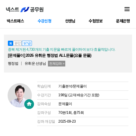
넥스트패스
수강신청
선생님
수험정보
문제은행
공캠강좌
N
완강
9/7급
중복 제거된 4,730개의 기출 지문을 빠르게 풀이하여 보다 효율적입니다.
[문제풀이] 2026 유휘운 행정법 ALL문풀(요플 문풀)
행정법
유휘운
선생님
전체강좌 >
학습단계
기출분석/문제풀이
수강기간
198일 (교재 배송기간 포함)
강좌속성
문제풀이
강좌구성
70분/1회, 총75회
강좌 개강일
2025-09-23