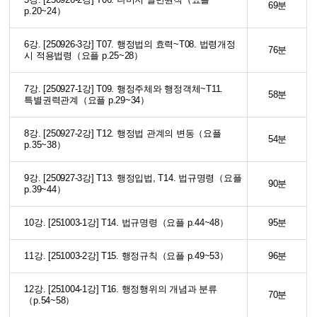
69분
p.20~24）
6강. [250926-3강] T07. 행정법의 효력~T08. 법령개정
76분
시 적용법령（요플 p.25~28）
7강. [250927-1강] T09. 행정주체와 행정객체~T11.
58분
특별권력관계（요플 p.29~34）
8강. [250927-2강] T12. 행정법 관계의 변동（요플
54분
p.35~38）
9강. [250927-3강] T13. 행정입법, T14. 법규명령（요플
90분
p.39~44）
10강. [251003-1강] T14. 법규명령（요플 p.44~48）
95분
11강. [251003-2강] T15. 행정규칙（요플 p.49~53）
96분
12강. [251004-1강] T16. 행정행위의 개념과 분류
70분
（p.54~58）