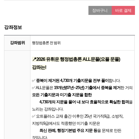
장바구니
바로 결제
강좌정보
강좌범위
행정법총론 전 범위
📍2026 유휘운 행정법총론 ALL문풀(요플 문풀)
강좌는!
✅
중복이 제거된 4,730개 기출지문을 전부 풀이
합니다.
✅ ALL문풀은
19개년(07년~25년) 기출에서 중복을 제거
한 거의
모든 기출지문과 미기출 지문을 합한
4,730개의 지문을 풀어 내 보다 효율적으로 확실한 합격
을
노리는 강좌입니다.
✅ 요트플러스 교재 출간 이후인 25년 국가직9급, 소방직,
지방직9급에서도 적중했던 미기출 지문은
최신 판례, 행정기본법 주요 지문 등
을 문제로 만든
것입니다.