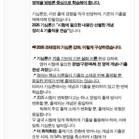
영역을 방법론 중심으로 학습해야 합니다
.
기심론은
,
이런 출제 경향을 적극 반영하여
,
기존의 기출을
재해석해 만들었습니다
.
2026
기심론
은
"
시험에 필요한 내용만 선별한 개념
정리
&
기출적용 연습
”
입니다
.
📢 2026 조태정의 기심론 강좌, 이렇게 구성하였습니다.
📍
기심론
은
기
출 기반의 기본
심
화 이
론
완성 강좌로,
​ ​영어 시험에 필요한
문법/구문/독해 전 영역 개념+기출
완성 과정
입니다.
📍​
영어는 핵심 이론들이 기출의 소재로 반복 출제될 뿐,
동일한 문제가 반복 출제되지는 않습니다.
따라서 기심론에서는 개념과 기출을 분리하지 않고 한 번에
학습합니다.
📍 ​​​2025 시험이 변화했다고는 하나, 문법의 출제 방식이
변화할 뿐, 출제되는 개념은 동일하며
​ ​​독해의 주요 출제 소재가 변화할 뿐, 출제되는 유형은
동일합니다.
💡 ​​결국 시험에 맞게 똑똑하게 기출을 활용해야 하며, 이에
맞춰 기심론도 달라집니다.
📍​
더 최적화된:
출제기조 전환에 벗어나는 개념과 기출은
모두 삭제, 약 54% 분량을 축소하여 시험에 더