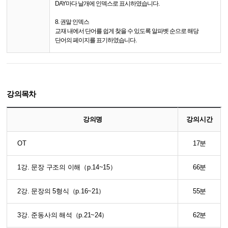
DAY마다 날개에 인덱스로 표시하였습니다.
8. 권말 인덱스
교재 내에서 단어를 쉽게 찾을 수 있도록 알파벳 순으로 해당
단어의 페이지를 표기하였습니다.
강의목차
강의명
강의시간
OT
17분
1강. 문장 구조의 이해（p.14~15）
66분
2강. 문장의 5형식（p.16~21）
55분
3강. 준동사의 해석（p.21~24）
62분