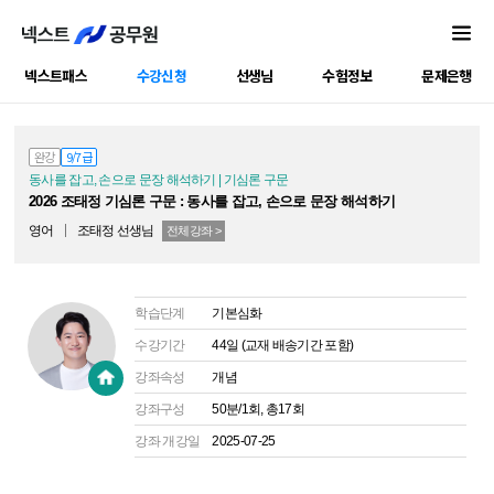
넥스트패스
수강신청
선생님
수험정보
문제은행
공캠강좌
완강
9/7급
동사를 잡고, 손으로 문장 해석하기 | 기심론 구문
2026 조태정 기심론 구문 : 동사를 잡고, 손으로 문장 해석하기
영어
조태정
선생님
전체강좌 >
학습단계
기본심화
수강기간
44일 (교재 배송기간 포함)
강좌속성
개념
강좌구성
50분/1회, 총17회
강좌 개강일
2025-07-25