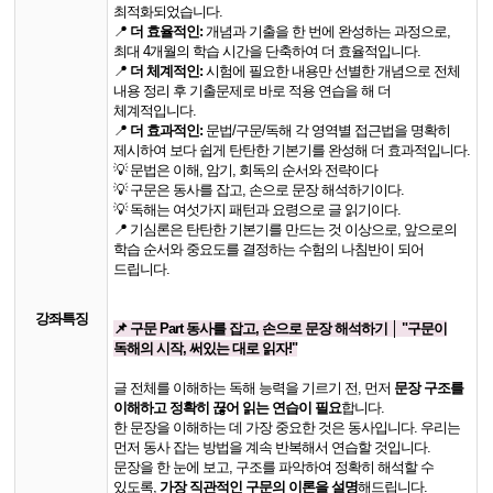
최적화되었습니다.
📍
더 효율적인:
개념과 기출을 한 번에 완성하는 과정으로,
최대 4개월의 학습 시간을 단축하여 더 효율적입니다.
📍
​ 더 체계적인:
시험에 필요한 내용만 선별한 개념으로 전체
내용 정리 후 기출문제로 바로 적용 연습을 해 더
체계적입니다.​
📍
더 효과적인:
문법/구문/독해 각 영역별 접근법을 명확히
제시하여 보다 쉽게 탄탄한 기본기를 완성해 더 효과적입니다.​
💡​ 문법은 이해, 암기, 회독의 순서와 전략이다
💡 구문은 동사를 잡고, 손으로 문장 해석하기이다.
💡 ​독해는 여섯가지 패턴과 요령으로 글 읽기이다.
​📍 기심론은 탄탄한 기본기를 만드는 것 이상으로, 앞으로의
학습 순서와 중요도를 결정하는 수험의 나침반이 되어
드립니다.
강좌특징
📌 ​구문 Part 동사를 잡고, 손으로 문장 해석하기 │ "구문이
독해의 시작, 써있는 대로 읽자!"
글 전체를 이해하는 독해 능력을 기르기 전, 먼저
문장 구조를
이해하고 정확히 끊어 읽는 연습이 필요
합니다.
한 문장을 이해하는 데 가장 중요한 것은 동사입니다. 우리는
먼저 동사 잡는 방법을 계속 반복해서 연습할 것입니다.
문장을 한 눈에 보고, 구조를 파악하여 정확히 해석할 수
있도록,
가장 직관적인 구문의 이론을 설명
해드립니다.