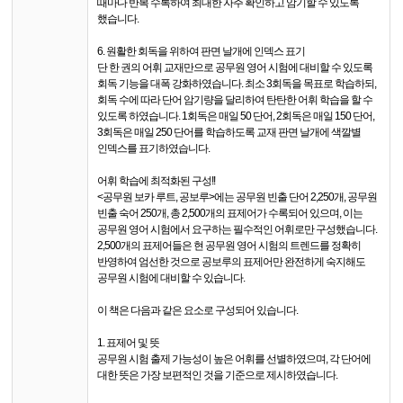
때마다 반복 수록하여 최대한 자주 확인하고 암기할 수 있도록
했습니다.
6. 원활한 회독을 위하여 판면 날개에 인덱스 표기
단 한 권의 어휘 교재만으로 공무원 영어 시험에 대비할 수 있도록
회독 기능을 대폭 강화하였습니다. 최소 3회독을 목표로 학습하되,
회독 수에 따라 단어 암기량을 달리하여 탄탄한 어휘 학습을 할 수
있도록 하였습니다. 1회독은 매일 50 단어, 2회독은 매일 150 단어,
3회독은 매일 250 단어를 학습하도록 교재 판면 날개에 색깔별
인덱스를 표기하였습니다.
어휘 학습에 최적화된 구성!!
<공무원 보카 루트, 공보루>에는 공무원 빈출 단어 2,250개, 공무원
빈출 숙어 250개, 총 2,500개의 표제어가 수록되어 있으며, 이는
공무원 영어 시험에서 요구하는 필수적인 어휘로만 구성했습니다.
2,500개의 표제어들은 현 공무원 영어 시험의 트렌드를 정확히
반영하여 엄선한 것으로 공보루의 표제어만 완전하게 숙지해도
공무원 시험에 대비할 수 있습니다.
이 책은 다음과 같은 요소로 구성되어 있습니다.
1. 표제어 및 뜻
공무원 시험 출제 가능성이 높은 어휘를 선별하였으며, 각 단어에
대한 뜻은 가장 보편적인 것을 기준으로 제시하였습니다.