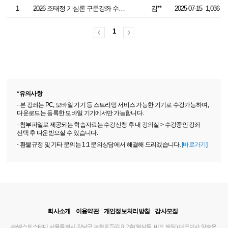
1
2026 조태정 기심론 구문강좌 수강후기: 구문은 역시 조태정!
김**
2025-07-15
1,036
1
*유의사항
- 본 강좌는 PC, 모바일 기기 등 스트리밍 서비스 가능한 기기로 수강가능하며,
다운로드는 등록한 모바일 기기에서만 가능합니다.
- 첨부파일로 제공되는 학습자료는 수강신청 후 내 강의실 > 수강중인 강좌
선택 후 다운받으실 수 있습니다.
- 환불규정 및 기타 문의는 1:1 문의상담에서 해결해 드리겠습니다.
[바로가기]
회사소개
이용약관
개인정보처리방침
강사모집
㈜넥스트스터디
서울특별시 강남구 논현로75길 8, 2층(역삼동, 비드 빌딩)
대표이사 양승윤