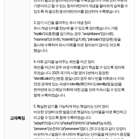
반드시 필요한 동의어/반의어를 수록했습니다. 어휘 논리 추론의
기본이라고 할 수 있는 동의어/반의어 개념을 올바르게 습득할 수
있도록 꼭 필요한 동의어/반의어를 엄선하여 수록했습니다.
3. 암기 시간을 줄여주는 유사 개념 정리
유사 개념 단어를 한눈에 볼 수 있도록 정리했습니다. 가령
"reptile”(파충류)를 암기하는 경우, "amphibians”(양서류),
"mammal”(포유류), "rodents”(설치류), "primates”(영장류) 등을
동시에 수록하여 유사 어휘를 따로 찾아보지 않아도 되도록
했습니다.
4. 어휘 감각을 높여주는 최빈출 어근 정리
최빈출 어근의 경우 파생 어휘를 같이 학습할 수 있도록 정리해
두었습니다. 2025 국가직 시험 영어 1번에서 등장한
"identification”(신분증, 동일시)의 경우 최다 빈출 어휘로서, 이와
연관 관계에 있는 파생어 identify(확인하다), identity(동질성)을
한꺼번에 보고 해당 어휘에 대한 감을 오래 지속시킬 수 있도록
함께 수록하였습니다.
5. 확실한 암기를 가능하게 하는 헷갈리는 단어 정리
비슷한 모양/비슷한 발음으로 헷갈리는 단어들을 바로 확인하고
비교할 수 있도록 함께 수록하였습니다.
교재특징
"adapt”(적응시키다)/"adopt”(채택하다)/"adept”(능숙한),
"preserve”(보존하다)/"persevere”(참다, 견디다) 등과 같이 모양이
비슷하거나 발음이 유사하여 헷갈리는 단어들을 매 단어가 등장할