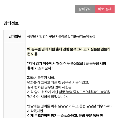
장바구니
바로 결제
강좌정보
강좌범위
공무원 시험 영어 구문 기본이론 및 기출 문제풀이 완성
📢
공무원 영어 시험 출제 경향 분석 그리고 기심론을 만들게
된 이유
"
지식 암기 위주에서 현장 직무 중심으로
9
급 공무원 시험
출제 기조 바꾼다
."
2025
년 공무원 시험
,
변화를 예고하고 치른 첫 공무원 시즌이었고
,
실제 변화한 공무원 영어 시험은
지식 암기 위주가 아닌
직무 능력 중심으로
'
실용적인 능력
'
을
평가하는 시험이 되었습니다
.
옛날에는 영어를 어휘 달달달 외우고
,
문법 달달달 외우기부터
시작했다면
이제 무조건적인 암기는 최소화하고
,
문법
-
구문
-
독해 전