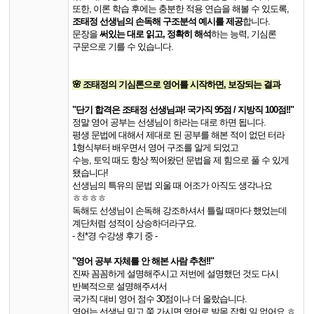
또한, 이론 학습 후에는 충분한 적용 연습을 해볼 수 있도록,
조태정 선생님의 손독해 구조분석 예시를 제공
합니다.
문장을
써있는 대로 읽고, 정확히 해석
하는 능력, 기심론
구문으로 기를 수 있습니다.
🌸 조태정의 기심론으로 영어를 시작하면, 보장되는 결과
"단기 합격은 조태정 선생님과! 국가직 95점 / 지방직 100점!!"
정말 영어 공부는 선생님이 하라는 대로 하면 됩니다.
평생 문법에 대해서 제대로 된 공부를 해본 적이 없던 터라
1형식부터 배우면서 영어 구조를 알게 되었고
수능, 토익 때도 항상 찍어왔던 문법을 제 힘으로 풀 수 있게
됐습니다!
선생님의 특유의 문법 외울 때 어조가 아직도 생각나요
ㅎㅎㅎㅎ​
독해도 선생님이 손독해 강조하셔서 틀릴 때마다 했었는데
계단처럼 성적이 상승하더라구요.​
​- 천*경 수강생 후기 중 -
"영어 공부 자체를 안 해본 사람 추천!!"
진짜 꼼꼼하게 설명해주시고 저번에 설명했던 것도 다시
반복적으로 설명해주셔서
국가직 대비 영어 점수 30점이나 더 올랐습니다.
영어는 선생님 믿고 쭉 가시면 영어로 발목 잡힐 일 없어요 ㅎ