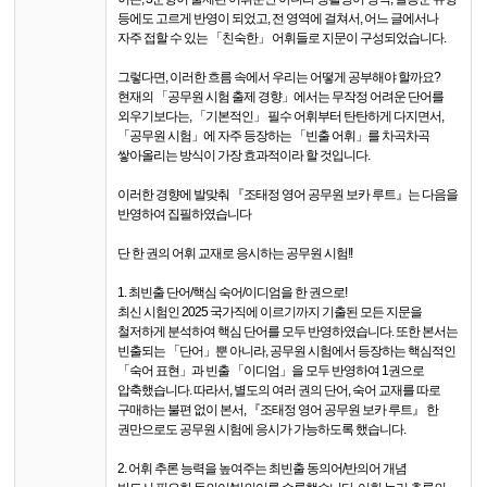
등에도 고르게 반영이 되었고, 전 영역에 걸쳐서, 어느 글에서나
자주 접할 수 있는 「친숙한」 어휘들로 지문이 구성되었습니다.
그렇다면, 이러한 흐름 속에서 우리는 어떻게 공부해야 할까요?
현재의 「공무원 시험 출제 경향」에서는 무작정 어려운 단어를
외우기보다는, 「기본적인」 필수 어휘부터 탄탄하게 다지면서,
「공무원 시험」에 자주 등장하는 「빈출 어휘」를 차곡차곡
쌓아올리는 방식이 가장 효과적이라 할 것입니다.
이러한 경향에 발맞춰 『조태정 영어 공무원 보카 루트』는 다음을
반영하여 집필하였습니다
단 한 권의 어휘 교재로 응시하는 공무원 시험!!
1. 최빈출 단어/핵심 숙어/이디엄을 한 권으로!
최신 시험인 2025 국가직에 이르기까지 기출된 모든 지문을
철저하게 분석하여 핵심 단어를 모두 반영하였습니다. 또한 본서는
빈출되는 「단어」뿐 아니라, 공무원 시험에서 등장하는 핵심적인
「숙어 표현」과 빈출 「이디엄」을 모두 반영하여 1권으로
압축했습니다. 따라서, 별도의 여러 권의 단어, 숙어 교재를 따로
구매하는 불편 없이 본서, 『조태정 영어 공무원 보카 루트』 한
권만으로도 공무원 시험에 응시가 가능하도록 했습니다.
2. 어휘 추론 능력을 높여주는 최빈출 동의어/반의어 개념