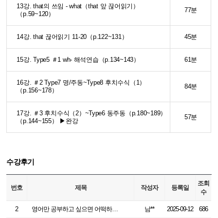
13강. that의 쓰임 - what（that 앞 끊어읽기）
77분
（p.59~120）
14강. that 끊어읽기 11-20（p.122~131）
45분
15강. Type5 ＃1 wh- 해석연습（p.134~143）
61분
16강. ＃2 Type7 명/주동~Type8 후치수식（1）
84분
（p.156~178）
17강. ＃3 후치수식（2）~Type6 동주동（p.180~189）
57분
（p.144~155） ▶완강
수강후기
조회
번호
제목
작성자
등록일
수
2
영어만 공부하고 싶으면 어떡하라고,우뜨카라고, 모루카라고, 오픈카라고, 엉뜨켜라고
남**
2025-09-12
686