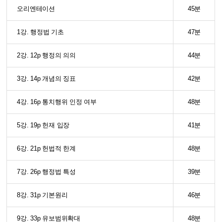
오리엔테이션
45분
1강. 행정법 기초
47분
2강. 12p 행정의 의의
44분
3강. 14p 개념의 징표
42분
4강. 16p 통치행위 인정 여부
48분
5강. 19p 헌재 입장
41분
6강. 21p 헌법적 한계
48분
7강. 26p 행정법 특성
39분
8강. 31p 기본원리
46분
9강. 33p 유보범위확대
48분