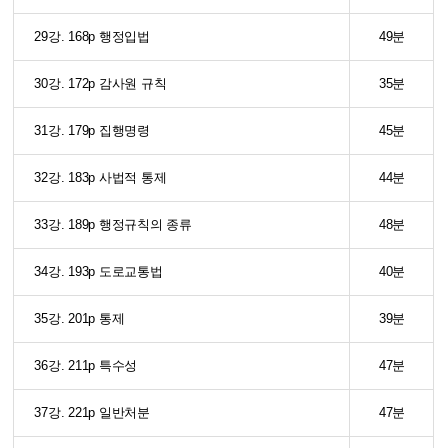
29강. 168p 행정입법
49분
30강. 172p 감사원 규칙
35분
31강. 179p 집행명령
45분
32강. 183p 사법적 통제
44분
33강. 189p 행정규칙의 종류
48분
34강. 193p 도로교통법
40분
35강. 201p 통제
39분
36강. 211p 특수성
47분
37강. 221p 일반처분
47분