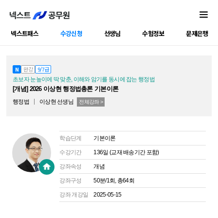
넥스트패스
수강신청
선생님
수험정보
문제은행
공캠강좌
N
완강
9/7급
초보자 눈높이에 딱 맞춘, 이해와 암기를 동시에 잡는 행정법
[개념] 2026 이상현 행정법총론 기본이론
행정법
이상현
선생님
전체강좌 >
학습단계
기본이론
수강기간
136일 (교재 배송기간 포함)
강좌속성
개념
강좌구성
50분/1회, 총64회
강좌 개강일
2025-05-15