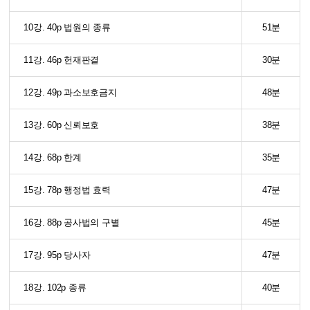
10강. 40p 법원의 종류
51분
11강. 46p 헌재판결
30분
12강. 49p 과소보호금지
48분
13강. 60p 신뢰보호
38분
14강. 68p 한계
35분
15강. 78p 행정법 효력
47분
16강. 88p 공사법의 구별
45분
17강. 95p 당사자
47분
18강. 102p 종류
40분