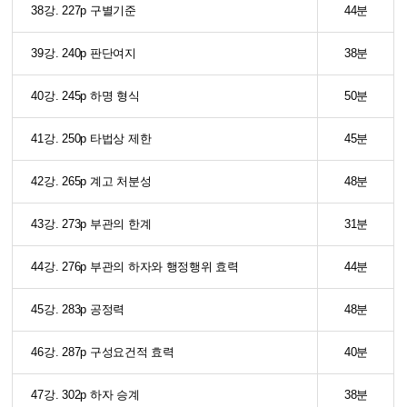
38강. 227p 구별기준
44분
39강. 240p 판단여지
38분
40강. 245p 하명 형식
50분
41강. 250p 타법상 제한
45분
42강. 265p 계고 처분성
48분
43강. 273p 부관의 한계
31분
44강. 276p 부관의 하자와 행정행위 효력
44분
45강. 283p 공정력
48분
46강. 287p 구성요건적 효력
40분
47강. 302p 하자 승계
38분