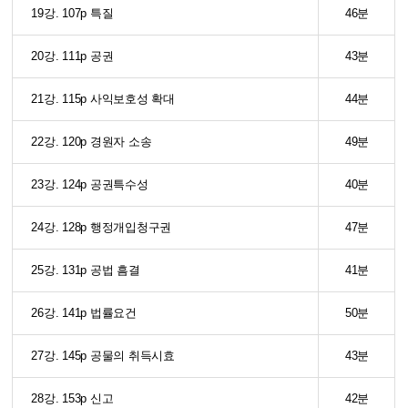
19강. 107p 특질
46분
20강. 111p 공권
43분
21강. 115p 사익보호성 확대
44분
22강. 120p 경원자 소송
49분
23강. 124p 공권특수성
40분
24강. 128p 행정개입청구권
47분
25강. 131p 공법 흠결
41분
26강. 141p 법률요건
50분
27강. 145p 공물의 취득시효
43분
28강. 153p 신고
42분