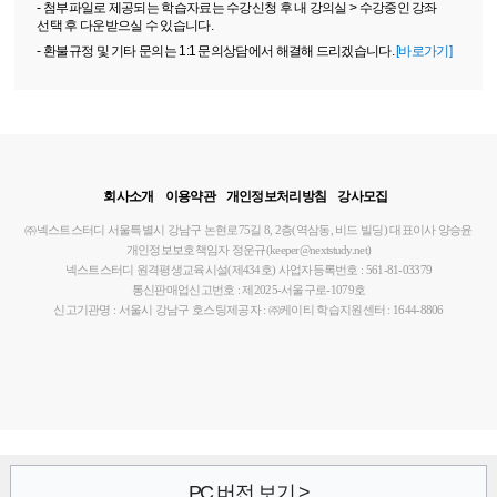
- 첨부파일로 제공되는 학습자료는 수강신청 후 내 강의실 > 수강중인 강좌
선택 후 다운받으실 수 있습니다.
- 환불규정 및 기타 문의는 1:1 문의상담에서 해결해 드리겠습니다.
[바로가기]
회사소개
이용약관
개인정보처리방침
강사모집
㈜넥스트스터디
서울특별시 강남구 논현로75길 8, 2층(역삼동, 비드 빌딩)
대표이사 양승윤
개인정보보호책임자 정운규(keeper@nextstudy.net)
넥스트스터디 원격평생교육시설(제434호)
사업자등록번호 : 561-81-03379
통신판매업신고번호 : 제2025-서울구로-1079호
신고기관명 : 서울시 강남구
호스팅제공자 : ㈜케이티
학습지원센터 : 1644-8806
PC 버전 보기 >