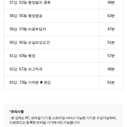
57강. 515p 행정벌의 종류
49분
58강. 553p 행정쟁송
63분
59강. 578p 비용부담자
47분
60강. 601p 손실보상요건
51분
61강. 635p 행정
57분
62강. 672p 피고적격
48분
63강. 735p 가처분 ▶완강
61분
*유의사항
- 본 강좌는 PC, 모바일 기기 등 스트리밍 서비스 가능한 기기로 수강가능하며,
다운로드는 등록한 모바일 기기에서만 가능합니다.