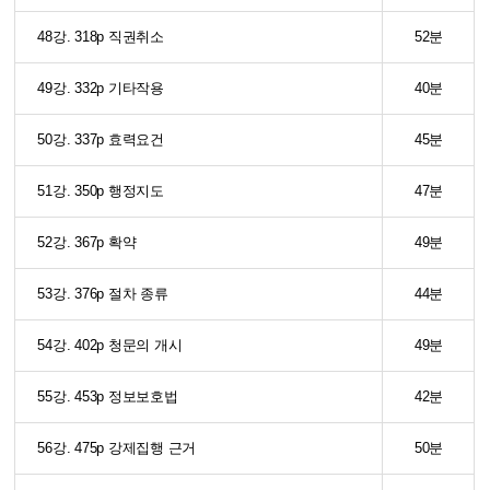
48강. 318p 직권취소
52분
49강. 332p 기타작용
40분
50강. 337p 효력요건
45분
51강. 350p 행정지도
47분
52강. 367p 확약
49분
53강. 376p 절차 종류
44분
54강. 402p 청문의 개시
49분
55강. 453p 정보보호법
42분
56강. 475p 강제집행 근거
50분