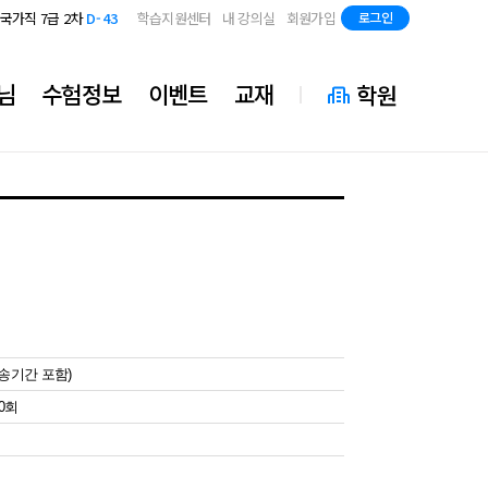
지방직 7급
D-85
국가직 7급 2차
D-43
학습지원센터
내 강의실
회원가입
로그인
지방직 7급
D-85
국가직 7급 2차
D-43
지방직 7급
D-85
님
수험정보
이벤트
교재
학원
배송기간 포함)
10회