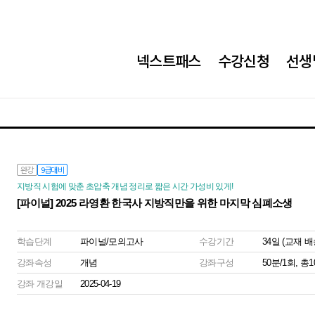
넥스트패스
수강신청
선생
완강
9급대비
지방직 시험에 맞춘 초압축 개념 정리로 짧은 시간 가성비 있게!
[파이널] 2025 라영환 한국사 지방직만을 위한 마지막 심폐소생
학습단계
파이널/모의고사
수강기간
34일 (교재 
강좌속성
개념
강좌구성
50분/1회, 총
강좌 개강일
2025-04-19