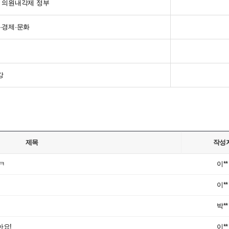
면의 의원내각제 정부
회·경제·문화
강
제목
작성
ㅋ
이**
이**
박**
아요!
이**