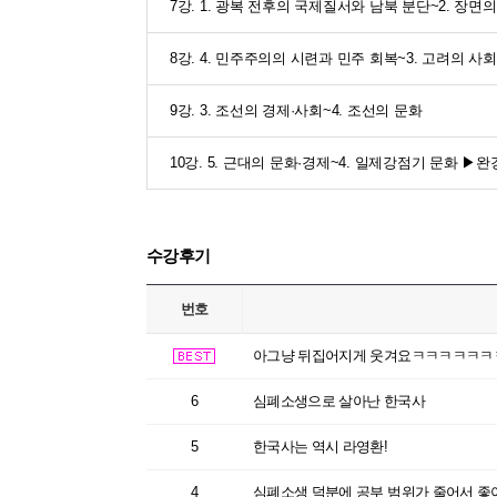
7강. 1. 광복 전후의 국제질서와 남북 분단~2. 장
8강. 4. 민주주의의 시련과 민주 회복~3. 고려의 사
9강. 3. 조선의 경제·사회~4. 조선의 문화
10강. 5. 근대의 문화·경제~4. 일제강점기 문화 ▶완
수강후기
번호
아그냥 뒤집어지게 웃겨요ㅋㅋㅋㅋㅋㅋ
6
심폐소생으로 살아난 한국사
5
한국사는 역시 라영환!
4
심폐소생 덕분에 공부 범위가 줄어서 좋