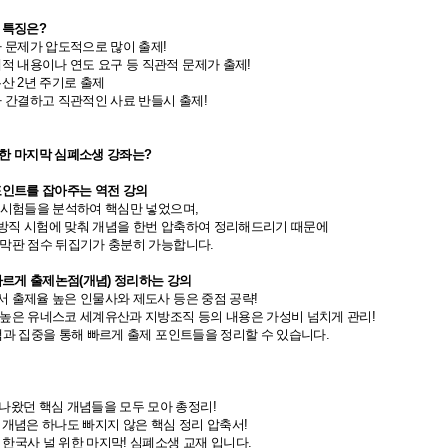
 특징은?
사 문제가 압도적으로 많이 출제!
체적 내용이나 연도 요구 등 직관적 문제가 출제!
산 2년 주기로 출제
다 간결하고 직관적인 사료 반들시 출제!
위한 마지막 심폐소생 강좌는?
포인트를 잡아주는 역전 강의
 시험들을 분석하여 핵심만 넣었으며,
직 시험에 맞춰 개념을 한번 압축하여 정리해드리기 때문에
막판 점수 뒤집기가 충분히 가능합니다.
빠르게 출제논점(개념) 정리하는 강의
출제율 높은 인물사와 제도사 등은 중점 공략!
은 유네스코 세계유산과 지방조직 등의 내용은 가성비 넘치게 관리!
과 집중을 통해 빠르게 출제 포인트들을 정리할 수 있습니다.
나왔던 핵심 개념들을 모두 모아 총정리!
 개념은 하나도 빠지지 않은 핵심 정리 압축서!
환 한국사 널 위한 마지막! 심폐소생 교재 입니다.