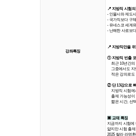
📍 지방직 시험의
- 인물사와 제도
- 국가직보다 구
- 유네스코 세계유
- 난해한 사료보
📍 지방직만을 
강좌특징
①
지방직 빈출 
최근 10년간의
그중에서도 지방
적은 강의로도
②
단 13강으로 
지방직 시험에서 
출제 가능성이 높
짧은 시간, 선택
▣ 교재 특징
지금까지 시험에 
얇지만 시험 출제
2025 랄라 라영