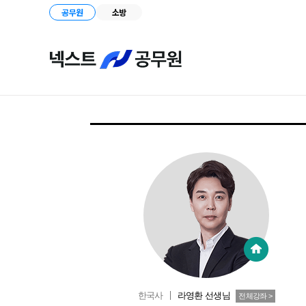
공무원
소방
한국사
라영환
선생님
전체강좌 >