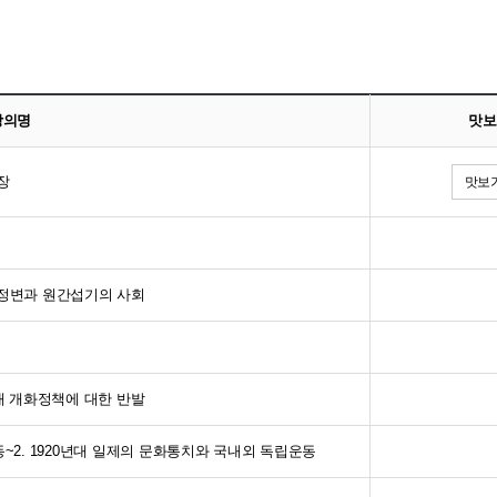
강의명
맛보
장
맛보기
무신정변과 원간섭기의 사회
80년대 개화정책에 대한 반발
동~2. 1920년대 일제의 문화통치와 국내외 독립운동