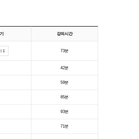
기
강의시간
73분
 1
42분
59분
85분
93분
71분