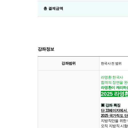
총 결제금액
강좌정보
강좌범위
한국사 전 범위
라영환 한국사
합격의 장면을 완
라영환이 캐리하는
2025 라
▣ 강좌 특징
단 33페이지에서 
2025 국가직도 단
지방직만을 위한
오직 지방직 시험