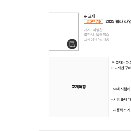
e-교재
2025 랄라 
저자 : 라영환
출판사 : 발해북스
교재상태 : 판매중
본 교재는 재
e-교재만 구
교재특징
- 여태 시험
- 시험 출제
- 라플릭스 