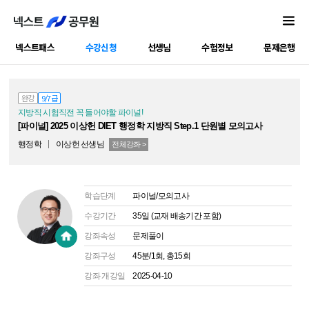
넥스트패스
수강신청
선생님
수험정보
문제은행
공캠강좌
완강
9/7급
지방직 시험직전 꼭 들어야할 파이널!
[파이널] 2025 이상헌 DIET 행정학 지방직 Step.1 단원별 모의고사
행정학
이상헌
선생님
전체강좌 >
학습단계
파이널/모의고사
수강기간
35일 (교재 배송기간 포함)
강좌속성
문제풀이
강좌구성
45분/1회, 총15회
강좌 개강일
2025-04-10