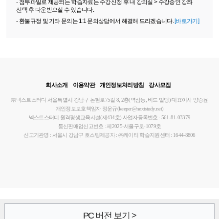
- 첨부파일로 제공되는 학습자료는 수강신청 후 내 강의실 > 수강중인 강좌
선택 후 다운받으실 수 있습니다.
- 환불규정 및 기타 문의는 1:1 문의상담에서 해결해 드리겠습니다.
[바로가기]
회사소개
이용약관
개인정보처리방침
강사모집
㈜넥스트스터디
서울특별시 강남구 논현로75길 8, 2층(역삼동, 비드 빌딩)
대표이사 양승윤
개인정보보호책임자 정운규(keeper@nextstudy.net)
넥스트스터디 원격평생교육시설(제434호)
사업자등록번호 : 561-81-03379
통신판매업신고번호 : 제2025-서울구로-1079호
신고기관명 : 서울시 강남구
호스팅제공자 : ㈜케이티
학습지원센터 : 1644-8806
PC 버전 보기 >