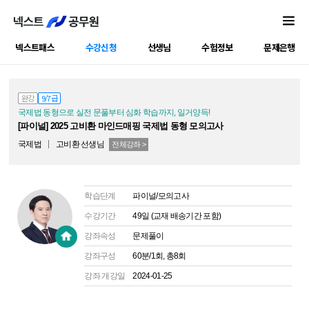
넥스트패스
수강신청
선생님
수험정보
문제은행
공캠강좌
완강
9/7급
국제법 동형으로 실전 문풀부터 심화 학습까지, 일거양득!
[파이널] 2025 고비환 마인드매핑 국제법 동형 모의고사
국제법
고비환
선생님
전체강좌 >
학습단계
파이널/모의고사
수강기간
49일 (교재 배송기간 포함)
강좌속성
문제풀이
강좌구성
60분/1회, 총8회
강좌 개강일
2024-01-25