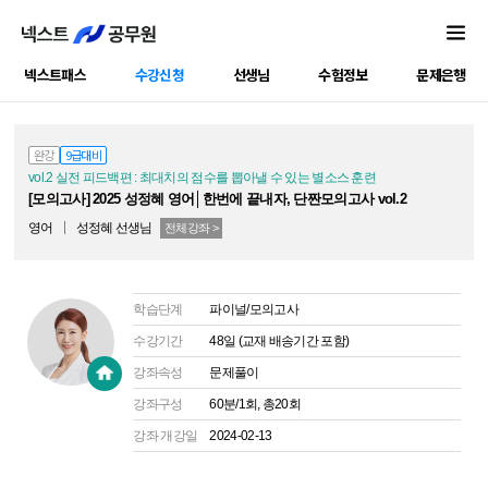
넥스트패스
수강신청
선생님
수험정보
문제은행
공캠강좌
완강
9급대비
vol.2 실전 피드백편 : 최대치의 점수를 뽑아낼 수 있는 별소스 훈련
[모의고사] 2025 성정혜 영어│한번에 끝내자, 단짠모의고사 vol.2
영어
성정혜
선생님
전체강좌 >
학습단계
파이널/모의고사
수강기간
48일 (교재 배송기간 포함)
강좌속성
문제풀이
강좌구성
60분/1회, 총20회
강좌 개강일
2024-02-13