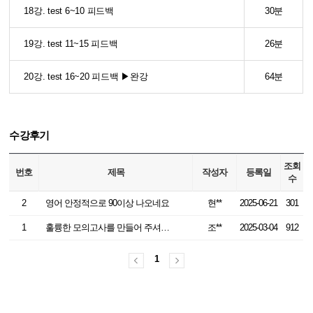
18강. test 6~10 피드백
30분
19강. test 11~15 피드백
26분
20강. test 16~20 피드백 ▶완강
64분
수강후기
조회
번호
제목
작성자
등록일
수
2
영어 안정적으로 90이상 나오네요
현**
2025-06-21
301
1
훌륭한 모의고사를 만들어 주셔서 감사합니다.
조**
2025-03-04
912
1