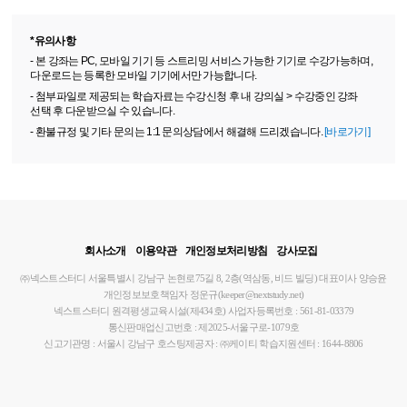
*유의사항
- 본 강좌는 PC, 모바일 기기 등 스트리밍 서비스 가능한 기기로 수강가능하며,
다운로드는 등록한 모바일 기기에서만 가능합니다.
- 첨부파일로 제공되는 학습자료는 수강신청 후 내 강의실 > 수강중인 강좌
선택 후 다운받으실 수 있습니다.
- 환불규정 및 기타 문의는 1:1 문의상담에서 해결해 드리겠습니다.
[바로가기]
회사소개
이용약관
개인정보처리방침
강사모집
㈜넥스트스터디
서울특별시 강남구 논현로75길 8, 2층(역삼동, 비드 빌딩)
대표이사 양승윤
개인정보보호책임자 정운규(keeper@nextstudy.net)
넥스트스터디 원격평생교육시설(제434호)
사업자등록번호 : 561-81-03379
통신판매업신고번호 : 제2025-서울구로-1079호
신고기관명 : 서울시 강남구
호스팅제공자 : ㈜케이티
학습지원센터 : 1644-8806