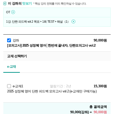
이 강좌의
맛보기
* 핵심 강의 전체를 미리 확인하실 수 있습니다.
OT
1강. 단짠 피드백 vol.2 목표 + 1회 TEST + 해설（1）
강좌
90,000원
[모의고사] 2025 성정혜 영어│한번에 끝내자, 단짠모의고사 vol.2
교재 선택하기
e-교재
e-교재1
열람기간 : 2년
15,300원
2025 성정혜 영어 단짠 피드백 모의고사 vol.2 (e-교재만 구매가능)
총 결제금액
90,000(강좌) =
90,000원