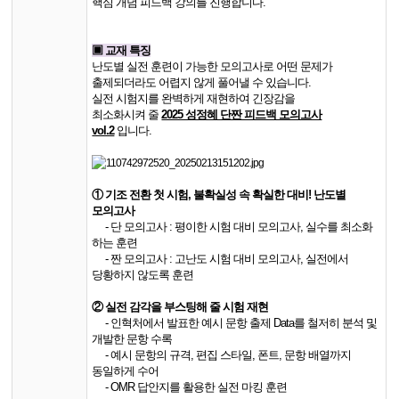
핵심 개념 피드백 강의를 진행합니다.
▣ 교재 특징
난도별 실전 훈련이 가능한 모의고사로 어떤 문제가
출제되더라도 어렵지 않게 풀어낼 수 있습니다.
실전 시험지를 완벽하게 재현하여 긴장감을
최소화시켜
줄
2025 성정혜 단짠 피드백 모의고사
vol.2
입니다.
①
기조 전환 첫 시험, 불확실성 속 확실한 대비! 난도별
모의고사
- 단 모의고사 : 평이한 시험 대비 모의고사, 실수를 최소화
하는 훈련
- 짠 모의고사 : 고난도 시험 대비 모의고사, 실전에서
당황하지 않도록 훈련
②
실전 감각을 부스팅해 줄 시험 재현
- 인혁처에서 발표한 예시 문항 출제 Data를 철저히 분석 및
개발한 문항 수록
- 예시 문항의 규격, 편집 스타일, 폰트, 문항 배열까지
동일하게 수어
- OMR 답안지를 활용한 실전 마킹 훈련