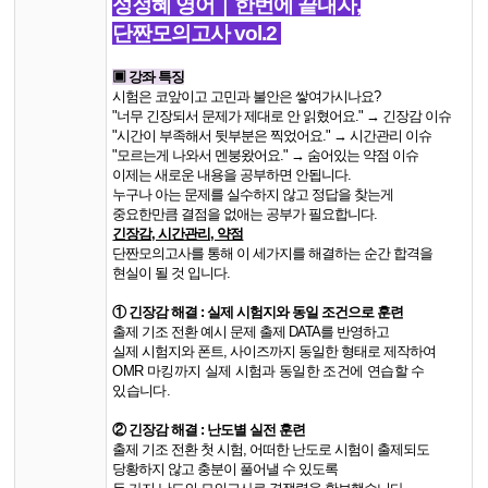
성정혜 영어｜한번에 끝내자,
단짠모의고사 vol.2
▣ 강좌 특징
시험은 코앞이고 고민과 불안은 쌓여가시나요?
"너무 긴장되서 문제가 제대로 안 읽혔어요.
" → 긴장감 이슈
"
시간이 부족해서 뒷부분은 찍었어요.
"
→ 시간관리 이슈
"
모르는게 나와서 멘붕왔어요.
"
→ 숨어있는 약점 이슈
이제는 새로운 내용을 공부하면 안됩니다.
누구나 아는 문제를 실수하지 않고 정답을 찾는게
중요한만큼
결점을 없애는 공부가 필요합니다.
긴장감, 시간관리, 약점
단짠모의고사를 통해 이 세가지를 해결하는 순간 합격을
현실이 될 것
입니다.
①
긴장감 해결 : 실제 시험지와 동일 조건으로 훈련
출제 기조 전환 예시 문제 출제 DATA를 반영하고
실제 시험지와 폰트, 사이즈까지 동일한 형태로 제작하여
OMR 마킹까지 실제 시험과 동일한 조건에 연습할 수
있습니다.
②
긴장감 해결 : 난도별 실전 훈련
출제 기조 전환 첫 시험, 어떠한 난도로 시험이 출제되도
당황하지 않고 충분이 풀어낼 수 있도록