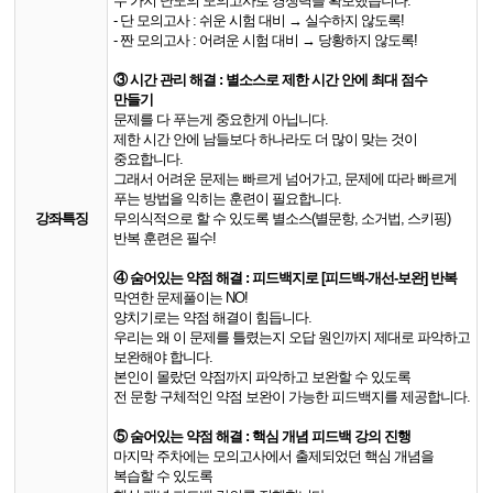
두 가지 난도의 모의고사로 경쟁력을 확보했습니다.
- 단 모의고사 : 쉬운 시험 대비 → 실수하지 않도록!
- 짠 모의고사 : 어려운 시험 대비 → 당황하지 않도록!
③ 시간 관리 해결 : 별소스로 제한 시간 안에 최대 점수
만들기
문제를 다 푸는게 중요한게 아닙니다.
제한 시간 안에 남들보다 하나라도 더 많이 맞는 것이
중요합니다.
그래서 어려운 문제는 빠르게 넘어가고, 문제에 따라 빠르게
푸는 방법을 익히는 훈련이 필요합니다.
무의식적으로 할 수 있도록 별소스(별문항, 소거법, 스키핑)
강좌특징
반복 훈련은 필수!
④ 숨어있는 약점 해결 : 피드백지로 [피드백-개선-보완] 반복
막연한 문제풀이는 NO!
양치기로는 약점 해결이 힘듭니다.
우리는 왜 이 문제를 틀렸는지 오답 원인까지 제대로 파악하고
보완해야 합니다.
본인이 몰랐던 약점까지 파악하고 보완할 수 있도록
전 문항 구체적인 약점 보완이 가능한 피드백지를 제공합니다.
⑤ 숨어있는 약점 해결 : 핵심 개념 피드백 강의 진행
마지막 주차에는 모의고사에서 출제되었던 핵심 개념을
복습할 수 있도록