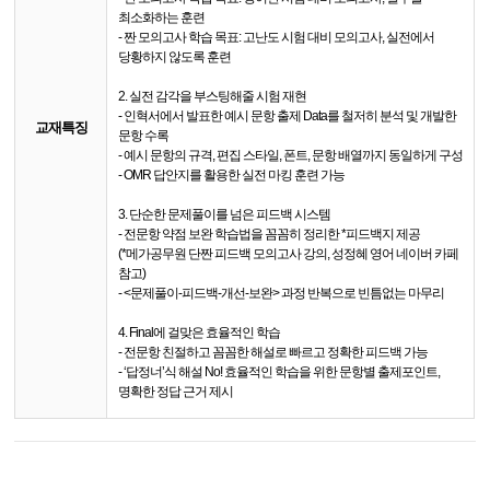
최소화하는 훈련
- 짠 모의고사 학습 목표: 고난도 시험 대비 모의고사, 실전에서
당황하지 않도록 훈련
2. 실전 감각을 부스팅해줄 시험 재현
- 인혁서에서 발표한 예시 문항 출제 Data를 철저히 분석 및 개발한
교재특징
문항 수록
- 예시 문항의 규격, 편집 스타일, 폰트, 문항 배열까지 동일하게 구성
- OMR 답안지를 활용한 실전 마킹 훈련 가능
3. 단순한 문제풀이를 넘은 피드백 시스템
- 전문항 약점 보완 학습법을 꼼꼼히 정리한 *피드백지 제공
(*메가공무원 단짠 피드백 모의고사 강의, 성정혜 영어 네이버 카페
참고)
- <문제풀이-피드백-개선-보완> 과정 반복으로 빈틈없는 마무리
4. Final에 걸맞은 효율적인 학습
- 전문항 친절하고 꼼꼼한 해설로 빠르고 정확한 피드백 가능
- ‘답정너’식 해설 No! 효율적인 학습을 위한 문항별 출제포인트,
명확한 정답 근거 제시