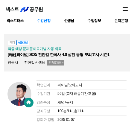
넥스트패스
수강신청
선생님
수험정보
문제은행
공캠강좌
완강
9급대비
적중 예상 문제풀이 X 개념 자동 회독
[9급][파이널] 2025 전한길 한국사 4.0 실전 동형 모의고사 시즌1
한국사
전한길
선생님
전체강좌 >
학습단계
파이널/모의고사
수강기간
56일 (교재 배송기간 포함)
강좌속성
개념+문제
강좌구성
100분/1회, 총11회
강좌 개강일
2025-01-07