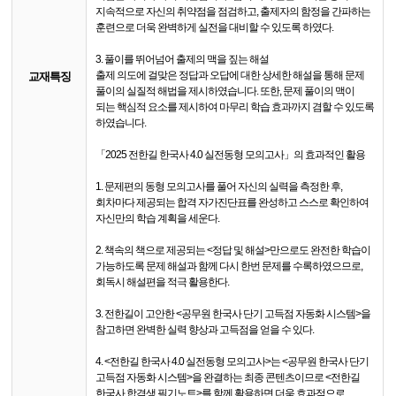
지속적으로 자신의 취약점을 점검하고, 출제자의 함정을 간파하는
훈련으로 더욱 완벽하게 실전을 대비할 수 있도록 하였다.
3. 풀이를 뛰어넘어 출제의 맥을 짚는 해설
출제 의도에 걸맞은 정답과 오답에 대한 상세한 해설을 통해 문제
교재특징
풀이의 실질적 해법을 제시하였습니다. 또한, 문제 풀이의 맥이
되는 핵심적 요소를 제시하여 마무리 학습 효과까지 겸할 수 있도록
하였습니다.
「2025 전한길 한국사 4.0 실전동형 모의고사」의 효과적인 활용
1. 문제편의 동형 모의고사를 풀어 자신의 실력을 측정한 후,
회차마다 제공되는 합격 자가진단표를 완성하고 스스로 확인하여
자신만의 학습 계획을 세운다.
2. 책속의 책으로 제공되는 <정답 및 해설>만으로도 완전한 학습이
가능하도록 문제 해설과 함께 다시 한번 문제를 수록하였으므로,
회독시 해설편을 적극 활용한다.
3. 전한길이 고안한 <공무원 한국사 단기 고득점 자동화 시스템>을
참고하면 완벽한 실력 향상과 고득점을 얻을 수 있다.
4. <전한길 한국사 4.0 실전동형 모의고사>는 <공무원 한국사 단기
고득점 자동화 시스템>을 완결하는 최종 콘텐츠이므로 <전한길
한국사 합격생 필기노트>를 함께 활용하면 더욱 효과적으로