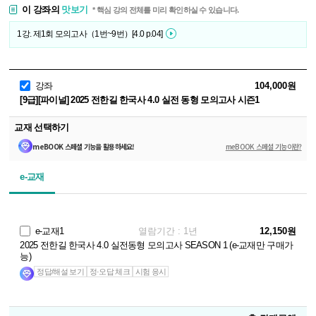
이 강좌의
맛보기
* 핵심 강의 전체를 미리 확인하실 수 있습니다.
1강. 제1회 모의고사（1번~9번）[4.0 p.04]
강좌
104,000원
[9급][파이널] 2025 전한길 한국사 4.0 실전 동형 모의고사 시즌1
교재 선택하기
meBOOK 스페셜 기능을 활용하세요!
meBOOK 스페셜 기능이란?
e-교재
e-교재1
열람기간 : 1년
12,150원
2025 전한길 한국사 4.0 실전동형 모의고사 SEASON 1 (e-교재만 구매가
능)
정답/해설 보기
정·오답 체크
시험 응시