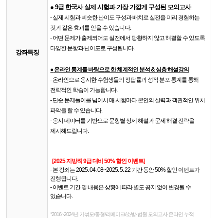
● 9급 한국사 실제 시험과 가장 가깝게 구성된 모의고사
- 실제 시험과 비슷한 난이도 구성과 배치로 실전을 미리 경험하는
것과 같은 효과를 얻을 수 있습니다.
- 어떤 문제가 출제되어도 실전에서 당황하지 않고 해결할 수 있도록
다양한 문항과 난이도로 구성됩니다.
강좌특징
●
온라인 통계를 바탕으로 한 체계적인 분석 & 심층 해설강의
- 온라인으로 응시한 수험생들의 정답률과 성적 분포 통계를 통해
전략적인 학습이 가능합니다.
- 단순 문제풀이를 넘어서 매 시험마다 본인의 실력과 객관적인 위치
파악을 할 수 있습니다.
- 응시 데이터를 기반으로 문항별 상세 해설과 문제 해결 전략을
제시해드립니다.
​
[2025 지방직 9급 대비 50% 할인 이벤트]
- 본 강좌는 2025. 04. 08~2025. 5. 22 기간 동안 50% 할인 이벤트가
진행됩니다.
- 이벤트 기간 및 내용은 상황에 따라 별도 공지 없이 변경될 수
있습니다.
*
2016~2024년 기섞모/동형/리메이크/소방·법원 모의고사 온라인 누적