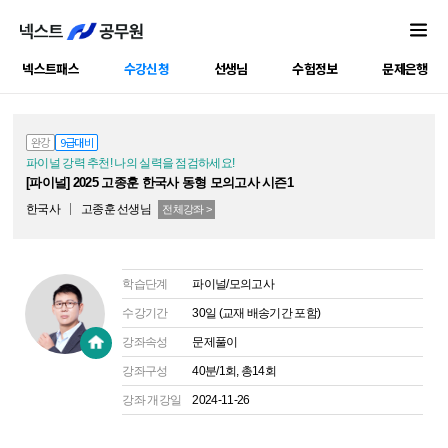
넥스트패스
수강신청
선생님
수험정보
문제은행
공캠강좌
완강
9급대비
파이널 강력 추천! 나의 실력을 점검하세요!
[파이널] 2025 고종훈 한국사 동형 모의고사 시즌1
한국사
고종훈
선생님
전체강좌 >
학습단계
파이널/모의고사
수강기간
30일 (교재 배송기간 포함)
강좌속성
문제풀이
강좌구성
40분/1회, 총14회
강좌 개강일
2024-11-26