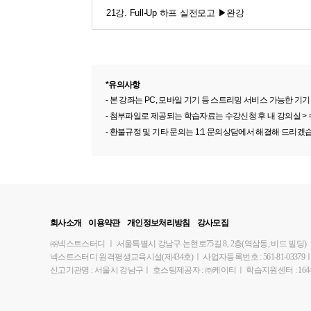
21강. Full-Up 하프 실전모고 ▶완강
*유의사항
- 본 강좌는 PC, 모바일 기기 등 스트리밍 서비스 가능한
- 첨부파일로 제공되는 학습자료는 수강신청 후 내 강의실 >
- 환불규정 및 기타 문의는 1:1 문의상담에서 해결해 드리겠
회사소개
이용약관
개인정보처리방침
강사모집
㈜넥스트스터디
ㅣ
서울특별시 강남구 논현로75길 8, 2층(역삼동, 비드 빌딩)
넥스트스터디 원격평생교육시설(제434호)
ㅣ
사업자등록번호 : 561-81-03379
신고기관명 : 서울시 강남구
ㅣ
호스팅제공자 : ㈜케이티
ㅣ
학습지원센터 : 1644