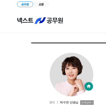
공무원
소방
영어
박수연
선생님
전체강좌 >