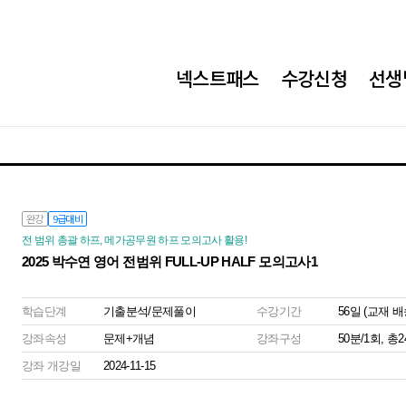
넥스트패스
수강신청
선생
완강
9급대비
전 범위 총괄 하프, 메가공무원 하프 모의고사 활용!
2025 박수연 영어 전범위 FULL-UP HALF 모의고사1
학습단계
기출분석/문제풀이
수강기간
56일 (교재 
강좌속성
문제+개념
강좌구성
50분/1회, 총
강좌 개강일
2024-11-15