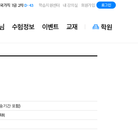
지방직 7급
D-85
국가직 7급 2차
D-43
학습지원센터
내 강의실
회원가입
로그인
지방직 7급
D-85
국가직 7급 2차
D-43
지방직 7급
D-85
님
수험정보
이벤트
교재
학원
배송기간 포함)
24회