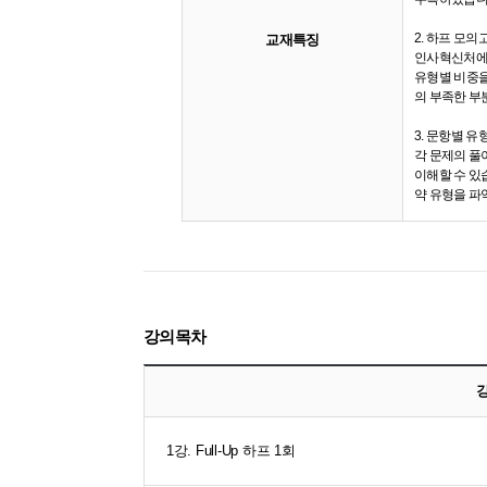
2. 하프 모의
교재특징
인사혁신처에서
유형별 비중을
의 부족한 부
3. 문항별 유
각 문제의 풀
이해할 수 있
약 유형을 파
강의목차
1강. Full-Up 하프 1회