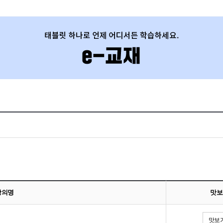
강의명
맛보
맛보기