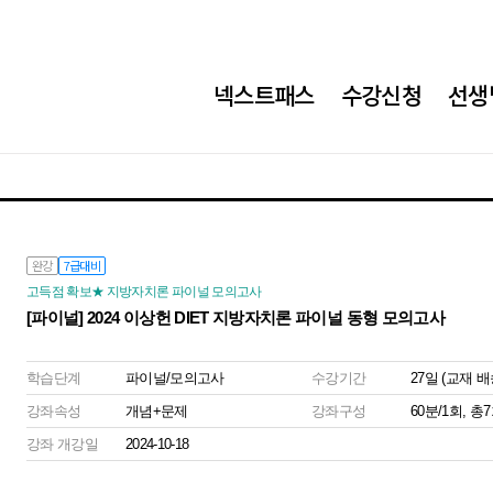
넥스트패스
수강신청
선생
완강
7급대비
고득점 확보★ 지방자치론 파이널 모의고사
[파이널] 2024 이상헌 DIET 지방자치론 파이널 동형 모의고사
학습단계
파이널/모의고사
수강기간
27일 (교재 
강좌속성
개념+문제
강좌구성
60분/1회, 총
강좌 개강일
2024-10-18