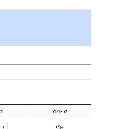
기
강의시간
65분
 1