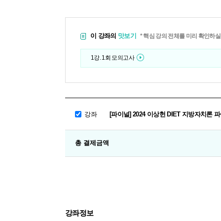
이 강좌의
맛보기
* 핵심 강의 전체를 미리 확인하실
1강. 1회 모의고사
강좌
[파이널] 2024 이상헌 DIET 지방자치론
총 결제금액
강좌정보