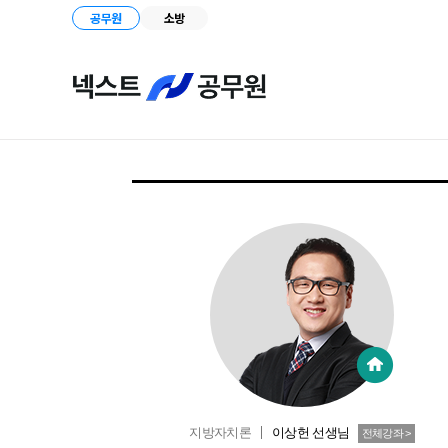
공무원
소방
지방자치론
이상헌
선생님
전체강좌 >