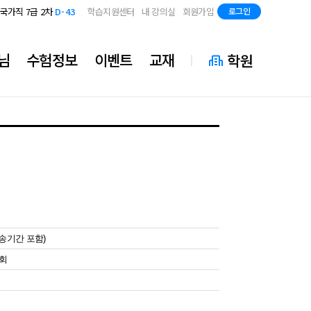
지방직 7급
D-85
국가직 7급 2차
D-43
학습지원센터
내 강의실
회원가입
로그인
지방직 7급
D-85
국가직 7급 2차
D-43
지방직 7급
D-85
님
수험정보
이벤트
교재
학원
배송기간 포함)
7회