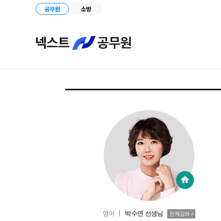
공무원
소방
영어
박수연
선생님
전체강좌 >