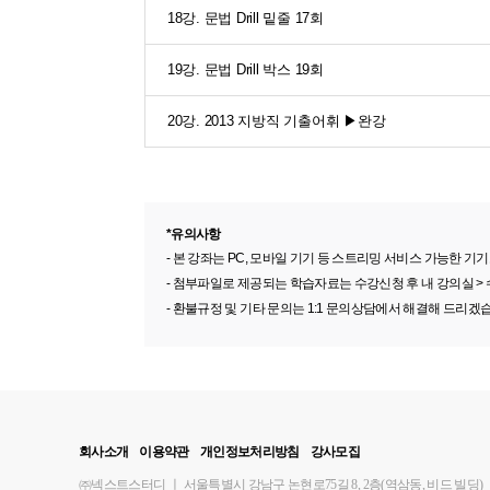
18강. 문법 Drill 밑줄 17회
19강. 문법 Drill 박스 19회
20강. 2013 지방직 기출어휘 ▶완강
*유의사항
- 본 강좌는 PC, 모바일 기기 등 스트리밍 서비스 가능한
- 첨부파일로 제공되는 학습자료는 수강신청 후 내 강의실 >
- 환불규정 및 기타 문의는 1:1 문의상담에서 해결해 드리겠
회사소개
이용약관
개인정보처리방침
강사모집
㈜넥스트스터디
ㅣ
서울특별시 강남구 논현로75길 8, 2층(역삼동, 비드 빌딩)