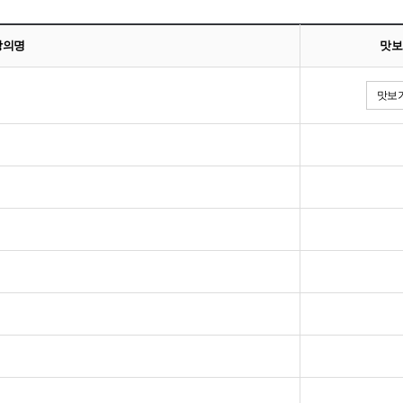
강의명
맛보
맛보기