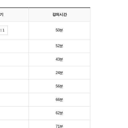
기
강의시간
50분
 1
52분
43분
24분
56분
66분
62분
71분