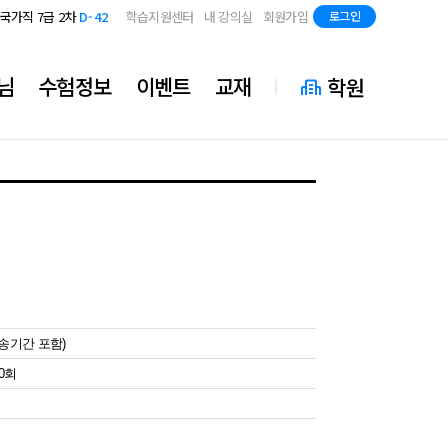
지방직 7급
D-84
국가직 7급 2차
D-42
학습지원센터
내 강의실
회원가입
로그인
지방직 7급
D-84
국가직 7급 2차
D-42
지방직 7급
D-84
님
수험정보
이벤트
교재
학원
배송기간 포함)
20회