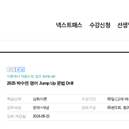
넥스트패스
수강신청
선생
완강
9/7급
이론에서 적용으로, 점수 Jump up!
2025 박수연 영어 Jump Up 문법 Drill
학습단계
심화이론
수강기간
60일 (교재 
강좌속성
문제+개념
강좌구성
65분/1회, 총
강좌 개강일
2024-08-15