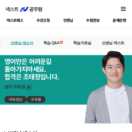
넥스트패스
수강신청
선생님
수험정보
문제은행
선생님 새소식
학습 Q&A
학습자료실
선생님 캐스트
영어만은 어려운길
돌아가지마세요.
합격은 조태정입니다.
영어
조태정
대표영상
프로필