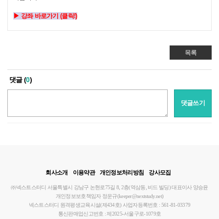
▶ 강좌 바로가기 (클릭!)
목록
댓글 (
0
)
댓글쓰기
회사소개
이용약관
개인정보처리방침
강사모집
㈜넥스트스터디
서울특별시 강남구 논현로75길 8, 2층(역삼동, 비드 빌딩)
대표이사 양승윤
개인정보보호책임자 정운규(keeper@nextstudy.net)
넥스트스터디 원격평생교육시설(제434호)
사업자등록번호 : 561-81-03379
통신판매업신고번호 : 제2025-서울구로-1079호