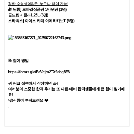
격한 수험생이라면 누구나 참여 가능
!
🎁
당첨
]
모바일상품권
5
만원권
(1
명
)
골드킹
+
콜라
1.25L (3
명
)
스타벅스
]
아이스 카페 아메리카노
T (5
명
)
📝
참여
방법
https://forms.gle/FeVcjrn2TX9ahg8F8
위 링크 접속해서 작성하면 끝
-!
여러분의 소중한 합격 후기는 또 다른 예비 합격생들에게 큰 힘이 될거예
요
!
많은 참여 부탁드려요
❤
.