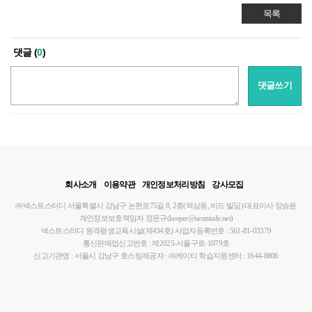
목록
댓글 (
0
)
댓글쓰기
회사소개
이용약관
개인정보처리방침
강사모집
㈜넥스트스터디
서울특별시 강남구 논현로75길 8, 2층(역삼동, 비드 빌딩)
대표이사 양승윤
개인정보보호책임자 정운규(keeper@nextstudy.net)
넥스트스터디 원격평생교육시설(제434호)
사업자등록번호 : 561-81-03379
통신판매업신고번호 : 제2025-서울구로-1079호
신고기관명 : 서울시 강남구
호스팅제공자 : ㈜케이티
학습지원센터 : 1644-8806