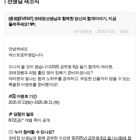
선생님 새소식
(종료)[EVENT] 조태정선생님과 함께한 당신의 합격이야기, 지금
들려주세요! 🩷\;
메가공무원
2025.07.22
3,541
안녕하세요
넥스트공무원입니다
.
드디어 올 것이 왔습니다
!
2025
공무원
9
급 필기 합격자 여러분
,
조태정쌤
과 피땀 흘린 영어 정복기 준비되셨나요
?
여러분의 빛나는 합격 노하우를 공개하고
,
푸짐한 선물까지 받을 수 있는
특별한 이벤트를 준비했어요
!
🎁
🗓
이벤트 기간
2025.07.22(
화
)~2025.08.21.(
목
)
🎉
당첨자
발표
8/22(금
) *
개별 쪽지 공개
🙋
누가 참여할 수 있나요
?
조태정 선생님과 함께 공부한 수강생 중
2025
년 공무원
9
급 필기시험에 합