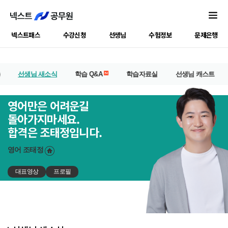
넥스트패스
수강신청
선생님
수험정보
문제은행
선생님 새소식
학습 Q&A
학습자료실
선생님 캐스트
영어만은 어려운길
돌아가지마세요.
합격은 조태정입니다.
영어
조태정
대표영상
프로필