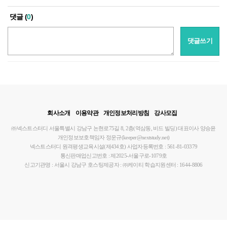
댓글 (
0
)
댓글쓰기
회사소개
이용약관
개인정보처리방침
강사모집
㈜넥스트스터디
서울특별시 강남구 논현로75길 8, 2층(역삼동, 비드 빌딩)
대표이사 양승윤
개인정보보호책임자 정운규(keeper@nextstudy.net)
넥스트스터디 원격평생교육시설(제434호)
사업자등록번호 : 561-81-03379
통신판매업신고번호 : 제2025-서울구로-1079호
신고기관명 : 서울시 강남구
호스팅제공자 : ㈜케이티
학습지원센터 : 1644-8806