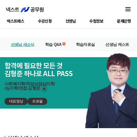
넥스트패스
수강신청
선생님
수험정보
문제은행
선생님 새소식
학습 Q&A
학습자료실
선생님 캐스트
합격에 필요한 모든 것
김형준 하나로 ALL PASS
사회복지학/직업상담심리학
/심리학/면접
김형준
대표영상
프로필