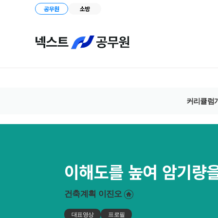
공무원
소방
커리큘럼
이해도를 높여 암기량
건축계획
이진오
대표영상
프로필