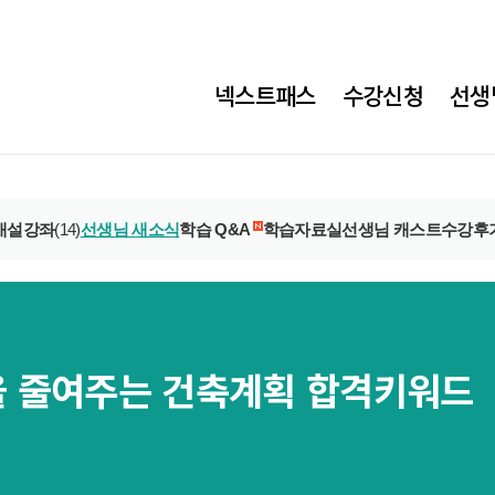
넥스트패스
수강신청
선생
개설강좌
(14)
선생님 새소식
학습 Q&A
학습자료실
선생님 캐스트
수강후
을 줄여주는 건축계획 합격키워드