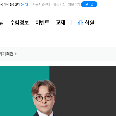
지방직 7급
D-85
국가직 7급 2차
D-43
학습지원센터
내 강의실
회원가입
로그인
지방직 7급
D-85
국가직 7급 2차
D-43
지방직 7급
D-85
님
수험정보
이벤트
교재
학원
기
기획전