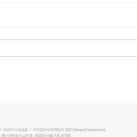
ㅣ
대표이사 양승윤
ㅣ
개인정보보호책임자 정운규(keeper@nextstudy.net)
ㅣ
통신판매업신고번호 : 제2025-서울구로-1079호