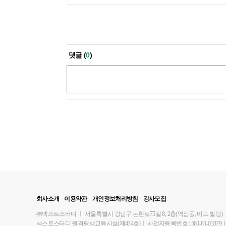
댓글 (
0
)
회사소개
이용약관
개인정보처리방침
강사모집
㈜넥스트스터디
ㅣ
서울특별시 강남구 논현로75길 8, 2층(역삼동, 비드 빌딩)
넥스트스터디 원격평생교육시설(제434호)
ㅣ
사업자등록번호 : 561-81-03379