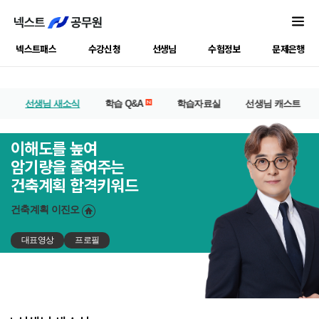
넥스트패스
수강신청
선생님
수험정보
문제은행
선생님 새소식
학습 Q&A
학습자료실
선생님 캐스트
이해도를 높여
암기량을 줄여주는
건축계획 합격키워드
건축계획
이진오
대표영상
프로필