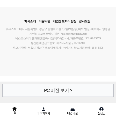
회사소개
이용약관
개인정보처리방침
강사모집
㈜넥스트스터디
서울특별시 강남구 논현로75길 8, 2층(역삼동, 비드 빌딩)
대표이사 양승윤
개인정보보호책임자 정운규(keeper@nextstudy.net)
넥스트스터디 원격평생교육시설(제434호)
사업자등록번호 : 561-81-03379
통신판매업신고번호 : 제2025-서울구로-1079호
신고기관명 : 서울시 강남구
호스팅제공자 : ㈜케이티
학습지원센터 : 1644-8806
PC 버전 보기 >
홈
마이페이지
내강의실
선생님