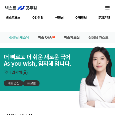
넥스트패스
수강신청
선생님
수험정보
문제은행
선생님 새소식
학습 Q&A
학습자료실
선생님 캐스트
더 빠르고 더 쉬운 새로운 국어
As you wish, 임지혜 입니다.
국어
임지혜
대표영상
프로필