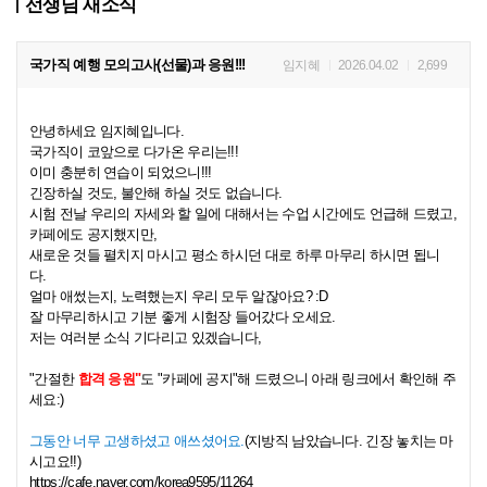
선생님 새소식
국가직 예행 모의고사(선물)과 응원!!!
임지혜
2026.04.02
2,699
안녕하세요 임지혜입니다.
국가직이 코앞으로 다가온 우리는!!!
이미 충분히 연습이 되었으니!!!
긴장하실 것도, 불안해 하실 것도 없습니다.
시험 전날 우리의 자세와 할 일에 대해서는 수업 시간에도 언급해 드렸고,
카페에도 공지했지만,
새로운 것들 펼치지 마시고 평소 하시던 대로 하루 마무리 하시면 됩니
다.
얼마 애썼는지, 노력했는지 우리 모두 알잖아요? :D
잘 마무리하시고 기분 좋게 시험장 들어갔다 오세요.
저는 여러분 소식 기다리고 있겠습니다,
"간절한
합격 응원"
도 "카페에 공지"해 드렸으니 아래 링크에서 확인해 주
세요:)
그동안 너무 고생하셨고 애쓰셨어요.
(지방직 남았습니다. 긴장 놓치는 마
시고요!!)
https://cafe.naver.com/korea9595/11264