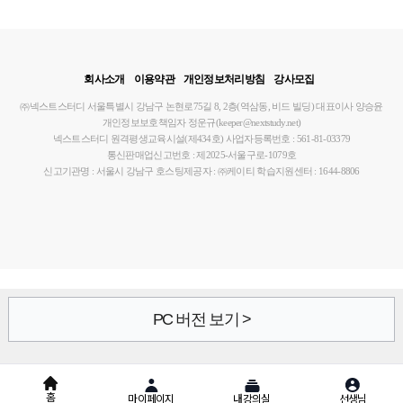
회사소개
이용약관
개인정보처리방침
강사모집
㈜넥스트스터디
서울특별시 강남구 논현로75길 8, 2층(역삼동, 비드 빌딩)
대표이사 양승윤
개인정보보호책임자 정운규(keeper@nextstudy.net)
넥스트스터디 원격평생교육시설(제434호)
사업자등록번호 : 561-81-03379
통신판매업신고번호 : 제2025-서울구로-1079호
신고기관명 : 서울시 강남구
호스팅제공자 : ㈜케이티
학습지원센터 : 1644-8806
PC 버전 보기 >
홈
마이페이지
내강의실
선생님